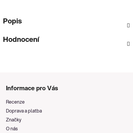
Popis
Hodnocení
Z
á
Informace pro Vás
p
a
Recenze
t
Doprava a platba
í
Značky
O nás