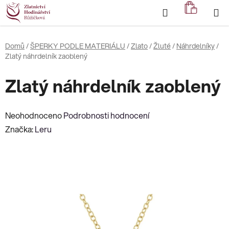
Přejít
Hledat
NÁKUP
na
KOŠÍK
obsah
Domů
/
ŠPERKY PODLE MATERIÁLU
/
Zlato
/
Žluté
/
Náhrdelníky
/
Zlatý náhrdelník zaoblený
Zlatý náhrdelník zaoblený
Průměrné
Neohodnoceno
Podrobnosti hodnocení
hodnocení
Značka:
Leru
produktu
je
0,0
z
5
hvězdiček.