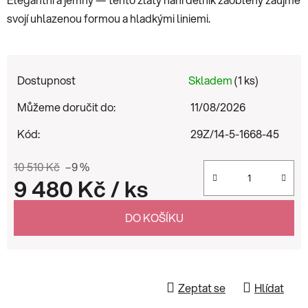
svojí uhlazenou formou a hladkými liniemi.
Dostupnost
Skladem
(1 ks)
Můžeme doručit do:
11/08/2026
Kód:
29Z/14-5-1668-45
10 510 Kč
–9 %
9 480 Kč
/ ks
Měrná cena:
DO KOŠÍKU
Zeptat se
Hlídat