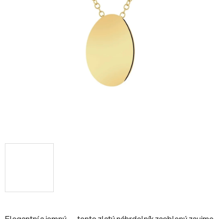
Elegantní a jemný — tento zlatý náhrdelník zaoblený zaujme