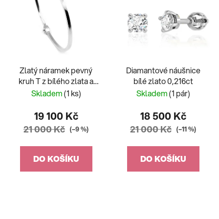
Zlatý náramek pevný
Diamantové náušnice
kruh T z bílého zlata a
bílé zlato 0,216ct
zirkony
Skladem
(1 ks)
Skladem
(1 pár)
19 100 Kč
18 500 Kč
21 000 Kč
21 000 Kč
(–9 %)
(–11 %)
DO KOŠÍKU
DO KOŠÍKU