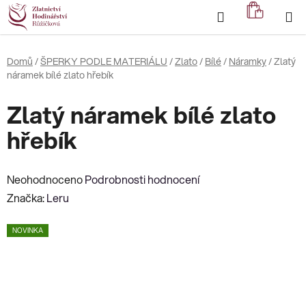
Přejít
Hledat
NÁKUP
na
KOŠÍK
obsah
Domů
/
ŠPERKY PODLE MATERIÁLU
/
Zlato
/
Bílé
/
Náramky
/
Zlatý
náramek bílé zlato hřebík
Zlatý náramek bílé zlato
hřebík
Průměrné
Neohodnoceno
Podrobnosti hodnocení
hodnocení
Značka:
Leru
produktu
NOVINKA
je
0,0
z
5