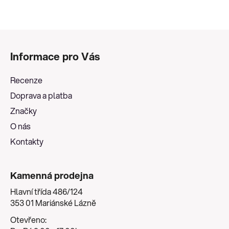
Z
á
Informace pro Vás
p
a
Recenze
t
Doprava a platba
í
Značky
O nás
Kontakty
Kamenná prodejna
Hlavní třída 486/124
353 01 Mariánské Lázně
Otevřeno: