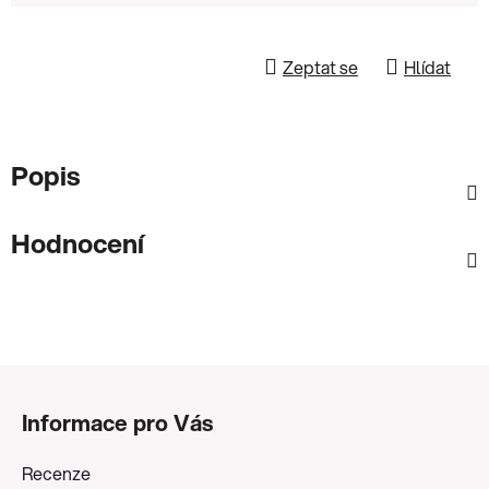
Zeptat se
Hlídat
Popis
Hodnocení
Z
á
Informace pro Vás
p
a
Recenze