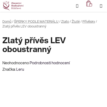
Přejít
Hledat
NÁKUP
na
KOŠÍK
obsah
Domů
/
ŠPERKY PODLE MATERIÁLU
/
Zlato
/
Žluté
/
Přívěsky
/
Zlatý přívěs LEV oboustranný
Zlatý přívěs LEV
oboustranný
Průměrné
Neohodnoceno
Podrobnosti hodnocení
hodnocení
Značka:
Leru
produktu
je
0,0
z
5