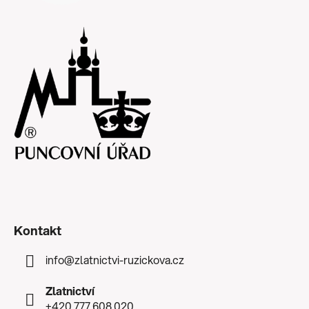
Kontakt
info
@
zlatnictvi-ruzickova.cz
Zlatnictví
+420 777 608 020