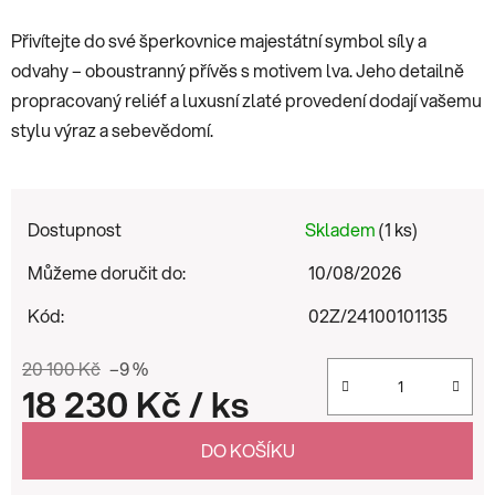
Přivítejte do své šperkovnice majestátní symbol síly a
odvahy – oboustranný přívěs s motivem lva. Jeho detailně
propracovaný reliéf a luxusní zlaté provedení dodají vašemu
stylu výraz a sebevědomí.
Dostupnost
Skladem
(1 ks)
Můžeme doručit do:
10/08/2026
Kód:
02Z/24100101135
20 100 Kč
–9 %
18 230 Kč
/ ks
Měrná cena:
DO KOŠÍKU