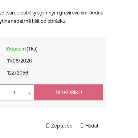
ve tvaru destičky s jemným gravírováním .Jedná
ytina nepatrně lišit od obrázku.
Skladem
(1 ks)
11/08/2026
12Z/2056
DO KOŠÍKU
Zeptat se
Hlídat