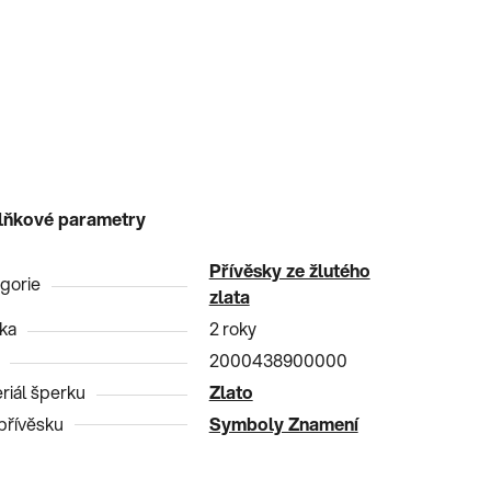
lňkové parametry
Přívěsky ze žlutého
gorie
zlata
ka
2 roky
2000438900000
riál šperku
Zlato
přívěsku
Symboly Znamení