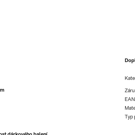
Dop
Kate
š 8mm
Záru
EAN
Mate
Typ 
ost dárkového balení.