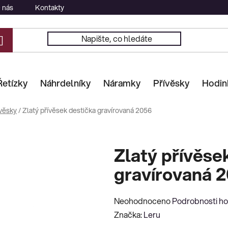
 nás
Kontakty
Řetízky
Náhrdelníky
Náramky
Přívěsky
Hodin
věsky
/
Zlatý přívěsek destička gravírovaná 2056
Zlatý přívěse
gravírovaná 
Průměrné
Neohodnoceno
Podrobnosti h
hodnocení
Značka:
Leru
produktu