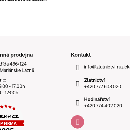
nná prodejna
Kontakt
třída 486/124
info
@
zlatnictvi-ruzic
 Mariánské Lázně
no:
Zlatnictví
:00 - 17:00h
+420 777 608 020
 - 12:00h
Hodinářství
+420 774 402 020