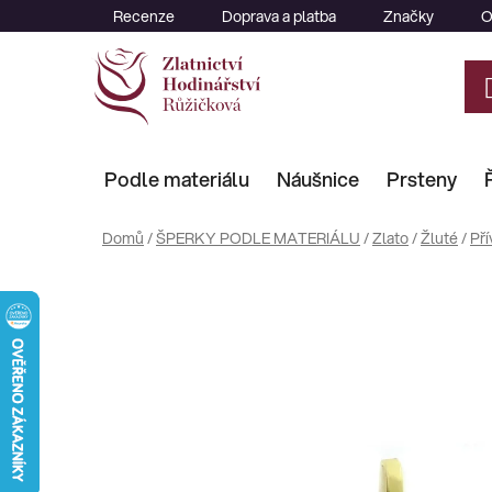
Přejít
Recenze
Doprava a platba
Značky
O
na
obsah
Podle materiálu
Náušnice
Prsteny
Domů
/
ŠPERKY PODLE MATERIÁLU
/
Zlato
/
Žluté
/
Pří