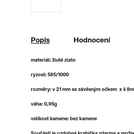
Popis
Hodnocení
materiál: žluté zlato
ryzost: 585/1000
rozměry: v 21 mm se závěsným očkem x 
váha: 0,95g
velikost kamene: bez kamene
Součástí je ozdobná krabička zdarma a možn