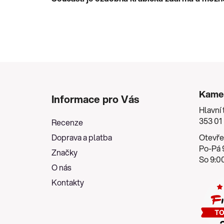
Z
á
Kame
Informace pro Vás
p
Hlavní 
a
353 01
Recenze
t
Doprava a platba
Otevře
í
Po-Pá 9
Značky
So 9:00
O nás
Kontakty