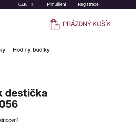
CZK
Přihlášení
Registrace
PRÁZDNÝ KOŠÍK
NÁKUPNÍ
KOŠÍK
ky
Hodiny, budíky
k destička
2056
odnocení