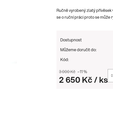
je
Ručně vyrobený zlatý přívěsek 
0,0
se o ruční práci proto se může r
z
5
hvězdiček.
Dostupnost
Můžeme doručit do:
Kód:
3 000 Kč
–11 %
2 650 Kč
/ ks
Měrná cena: