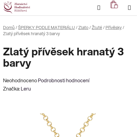
Přejít
Hledat
NÁKUP
na
KOŠÍK
obsah
Domů
/
ŠPERKY PODLE MATERIÁLU
/
Zlato
/
Žluté
/
Přívěsky
/
Zlatý přívěsek hranatý 3 barvy
Zlatý přívěsek hranatý 3
barvy
Průměrné
Neohodnoceno
Podrobnosti hodnocení
hodnocení
Značka:
Leru
produktu
je
0,0
z
5