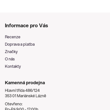
Z
á
Informace pro Vás
p
a
Recenze
t
Doprava a platba
í
Značky
O nás
Kontakty
Kamenná prodejna
Hlavní třída 486/124
353 01 Mariánské Lázně
Otevřeno:
Po-Pá 9:00 - 17:00h