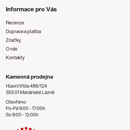
á
Informace pro Vás
p
a
Recenze
t
Doprava a platba
í
Značky
O nás
Kontakty
Kamenná prodejna
Hlavní třída 486/124
353 01 Mariánské Lázně
Otevřeno:
Po-Pá 9:00 - 17:00h
So 9:00 - 12:00h