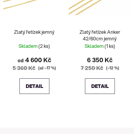
Zlatý řetízek jemný
Zlatý řetízek Anker
42/60cm jemný
Skladem
(2 ks)
Skladem
(1 ks)
4 600 Kč
6 350 Kč
od
5 360 Kč
7 250 Kč
(až –17 %)
(–12 %)
DETAIL
DETAIL
Z