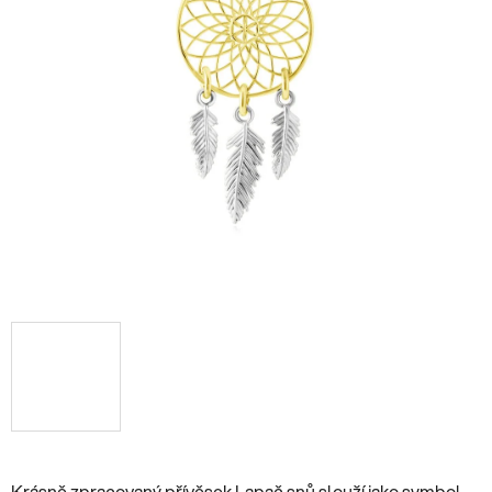
Krásně zpracovaný přívěsek Lapač snů slouží jako symbol