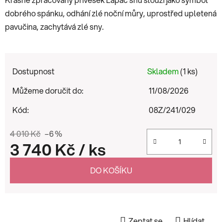
dobrého spánku, odhání zlé noční můry, uprostřed upletená
pavučina, zachytává zlé sny.
Dostupnost
Skladem
(1 ks)
Můžeme doručit do:
11/08/2026
Kód:
08Z/241/029
4 010 Kč
–6 %
3 740 Kč
/ ks
Měrná cena:
DO KOŠÍKU
Zeptat se
Hlídat