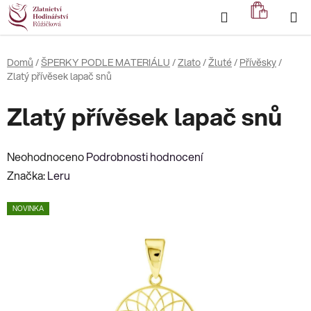
Přejít
Hledat
NÁKUP
na
KOŠÍK
obsah
Domů
/
ŠPERKY PODLE MATERIÁLU
/
Zlato
/
Žluté
/
Přívěsky
/
Zlatý přívěsek lapač snů
Zlatý přívěsek lapač snů
Průměrné
Neohodnoceno
Podrobnosti hodnocení
hodnocení
Značka:
Leru
produktu
NOVINKA
je
0,0
z
5
hvězdiček.