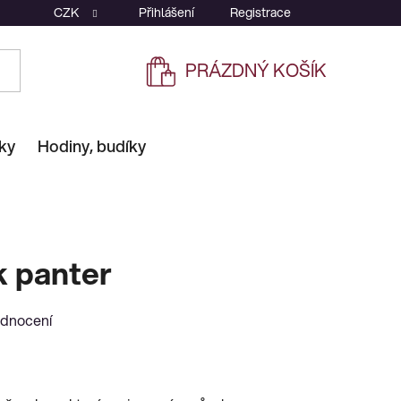
CZK
Přihlášení
Registrace
PRÁZDNÝ KOŠÍK
NÁKUPNÍ
KOŠÍK
ky
Hodiny, budíky
k panter
odnocení