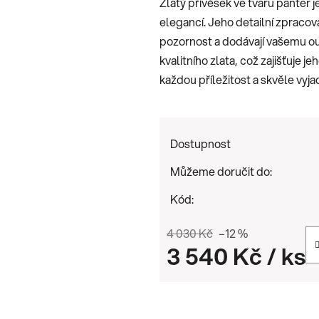
Zlatý přívěsek ve tvaru panter
0,0
elegancí. Jeho detailní zpracová
z
pozornost a dodávají vašemu out
5
kvalitního zlata, což zajišťuje 
hvězdiček.
každou příležitost a skvěle vyja
Dostupnost
Můžeme doručit do:
Kód:
4 030 Kč
–12 %
3 540 Kč
/ ks
Měrná cena: