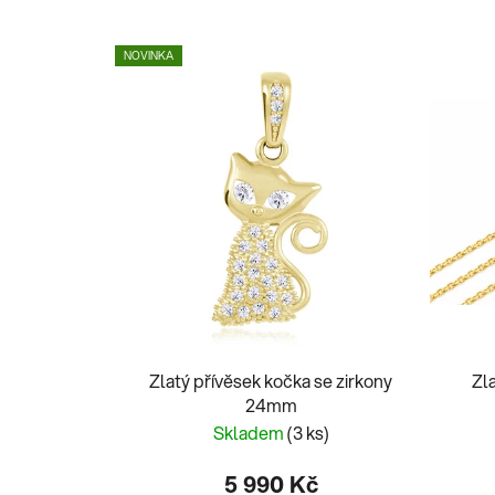
NOVINKA
Zlatý přívěsek kočka se zirkony
Zl
24mm
Skladem
(3 ks)
5 990 Kč