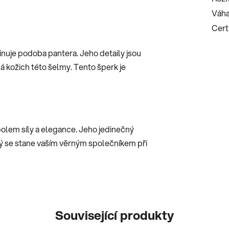
Váha
Certi
inuje podoba pantera. Jeho detaily jsou
á kožich této šelmy. Tento šperk je
olem síly a elegance. Jeho jedinečný
erý se stane vaším věrným společníkem při
Související produkty