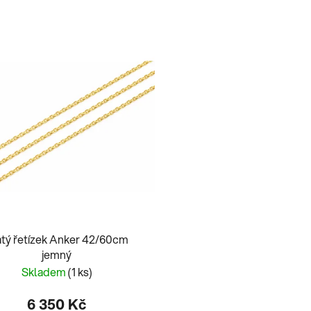
atý řetízek Anker 42/60cm
jemný
Skladem
(1 ks)
6 350 Kč