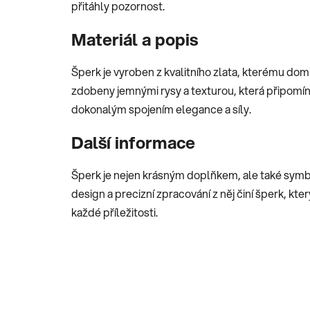
přitáhly pozornost.
Materiál a popis
Šperk je vyroben z kvalitního zlata, kterému dom
zdobeny jemnými rysy a texturou, která připomín
dokonalým spojením elegance a síly.
Další informace
Šperk je nejen krásným doplňkem, ale také symb
design a precizní zpracování z něj činí šperk, kt
každé příležitosti.