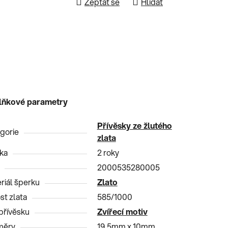
Zeptat se
Hlídat
lňkové parametry
Přívěsky ze žlutého
gorie
zlata
ka
2 roky
2000535280005
riál šperku
Zlato
st zlata
585/1000
přívěsku
Zvířecí motiv
měry
19,5mm x 10mm