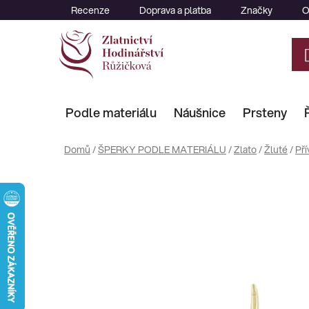
Přejít
Recenze
Doprava a platba
Značky
O
na
obsah
Podle materiálu
Náušnice
Prsteny
Domů
/
ŠPERKY PODLE MATERIÁLU
/
Zlato
/
Žluté
/
Pří