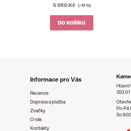
6 950 Kč
(–13 %)
DO KOŠÍKU
Z
á
Kame
Informace pro Vás
p
Hlavní 
a
353 01
Recenze
t
Doprava a platba
Otevře
í
Po-Pá 9
Značky
So 9:00
O nás
Kontakty