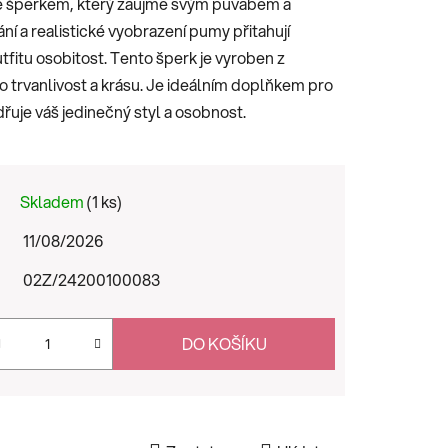
 je šperkem, který zaujme svým půvabem a
ní a realistické vyobrazení pumy přitahují
fitu osobitost. Tento šperk je vyroben z
jeho trvanlivost a krásu. Je ideálním doplňkem pro
dřuje váš jedinečný styl a osobnost.
Skladem
(1 ks)
11/08/2026
02Z/24200100083
DO KOŠÍKU