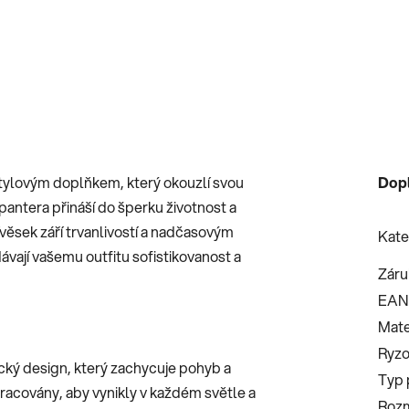
 stylovým doplňkem, který okouzlí svou
Dop
pantera přináší do šperku životnost a
ívěsek září trvanlivostí a nadčasovým
Kate
vají vašemu outfitu sofistikovanost a
Záru
EAN
Mate
Ryzo
cký design, který zachycuje pohyb a
Typ 
pracovány, aby vynikly v každém světle a
Roz