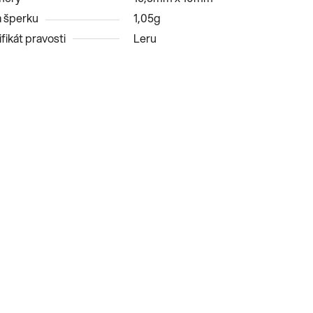
 šperku
1,05g
fikát pravosti
Leru