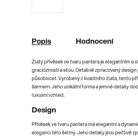
Popis
Hodnocení
Zlatý přívěsek ve tvaru pantera je elegantním a
graciózností a sílou. Detailně zpracovaný design 
působivost. Vyrobený z kvalitního zlata, tento př
šarmem. Jeho unikátní forma a jemné detaily dodá
luxusní vzhled.
Design
Přívěsek ve tvaru pantera má elegantní a dynami
eleganci této šelmy. Jeho detaily jsou pečlivě z