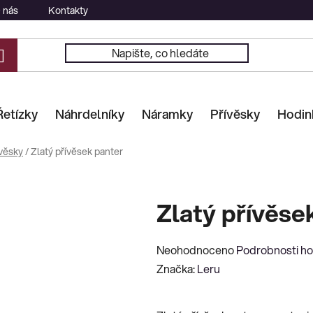
 nás
Kontakty
Řetízky
Náhrdelníky
Náramky
Přívěsky
Hodin
věsky
/
Zlatý přívěsek panter
Zlatý přívěse
Průměrné
Neohodnoceno
Podrobnosti h
hodnocení
Značka:
Leru
produktu
je