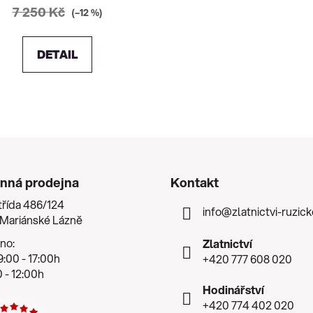
7 250 Kč
(–12 %)
DETAIL
nná prodejna
Kontakt
třída 486/124
info
@
zlatnictvi-ruzic
 Mariánské Lázně
no:
Zlatnictví
:00 - 17:00h
+420 777 608 020
 - 12:00h
Hodinářství
+420 774 402 020