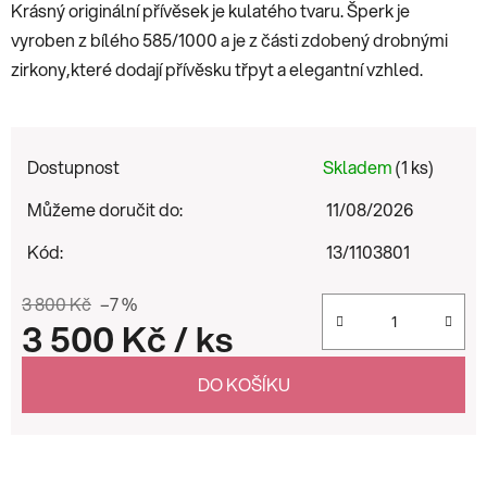
Krásný originální přívěsek je kulatého tvaru. Šperk je
vyroben z bílého 585/1000 a je z části zdobený drobnými
zirkony,které dodají přívěsku třpyt a elegantní vzhled.
Dostupnost
Skladem
(1 ks)
Můžeme doručit do:
11/08/2026
Kód:
13/1103801
3 800 Kč
–7 %
3 500 Kč
/ ks
Měrná cena:
DO KOŠÍKU