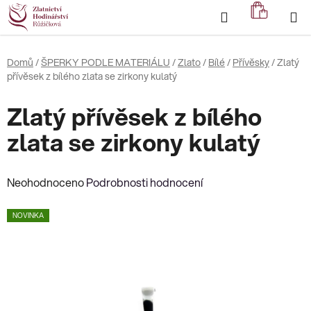
Přejít
Hledat
NÁKUP
na
KOŠÍK
obsah
Domů
/
ŠPERKY PODLE MATERIÁLU
/
Zlato
/
Bílé
/
Přívěsky
/
Zlatý
přívěsek z bílého zlata se zirkony kulatý
Zlatý přívěsek z bílého
zlata se zirkony kulatý
Průměrné
Neohodnoceno
Podrobnosti hodnocení
hodnocení
NOVINKA
produktu
je
0,0
z
5