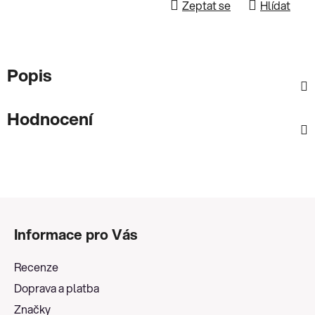
Zeptat se
Hlídat
Popis
Hodnocení
Z
á
Informace pro Vás
p
a
Recenze
t
Doprava a platba
í
Značky