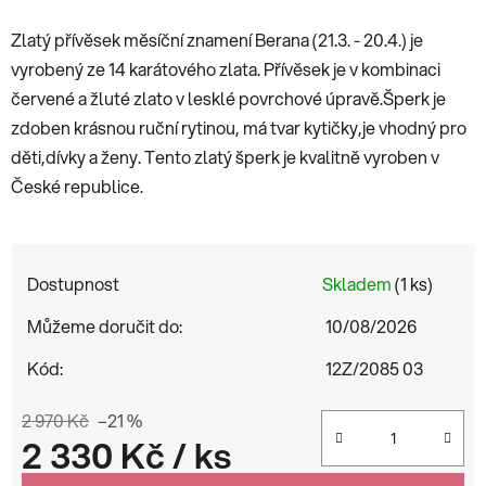
Zlatý přívěsek měsíční znamení Berana (21.3. - 20.4.) je
vyrobený ze 14 karátového zlata. Přívěsek je v kombinaci
červené a žluté zlato v lesklé povrchové úpravě.Šperk je
zdoben krásnou ruční rytinou, má tvar kytičky,je vhodný pro
děti,dívky a ženy. Tento zlatý šperk je kvalitně vyroben v
České republice.
Dostupnost
Skladem
(1 ks)
Můžeme doručit do:
10/08/2026
Kód:
12Z/2085 03
2 970 Kč
–21 %
2 330 Kč
/ ks