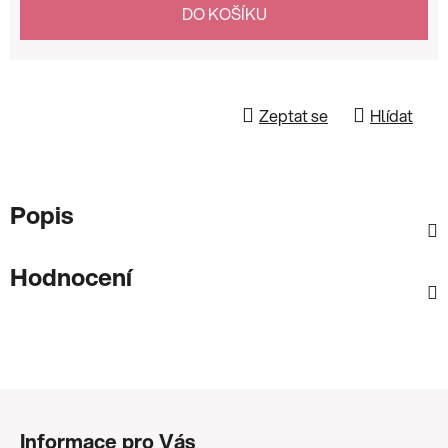
Měrná cena:
DO KOŠÍKU
Zeptat se
Hlídat
Popis
Hodnocení
Z
á
Informace pro Vás