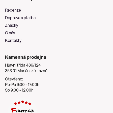
p
a
Recenze
t
Doprava a platba
í
Značky
O nás
Kontakty
Kamenná prodejna
Hlavní třída 486/124
353 01 Mariánské Lázně
Otevřeno:
Po-Pá 9:00 - 17:00h
So 9:00 - 12:00h