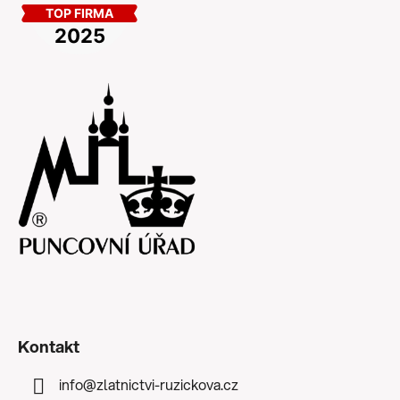
Kontakt
info
@
zlatnictvi-ruzickova.cz