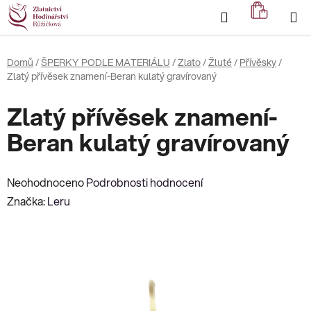
Přejít
Hledat
NÁKUP
na
KOŠÍK
obsah
Domů
/
ŠPERKY PODLE MATERIÁLU
/
Zlato
/
Žluté
/
Přívěsky
/
Zlatý přívěsek znamení-Beran kulatý gravírovaný
Zlatý přívěsek znamení-
Beran kulatý gravírovaný
Průměrné
Neohodnoceno
Podrobnosti hodnocení
hodnocení
Značka:
Leru
produktu
je
0,0
z
5