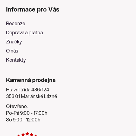
á
Informace pro Vás
p
a
Recenze
t
Doprava a platba
í
Značky
O nás
Kontakty
Kamenná prodejna
Hlavní třída 486/124
353 01 Mariánské Lázně
Otevřeno:
Po-Pá 9:00 - 17:00h
So 9:00 - 12:00h