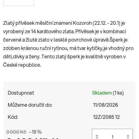
Zlatý přívěsek měsíční znamení Kozoroh (22.12. - 20.1) je
vyrobený ze 14 karátového zlata. Přívěsek je v kombinaci
červené a žluté zlato v lesklé povrchové úpravě.Šperk je
zdoben krásnou ruční rytinou, má tvar kytičky,je vhodný pro
děti,dívky a ženy. Tento zlatý šperk je kvalitně vyroben v
České republice.
Dostupnost
Skladem
(1 ks)
Můžeme doručit do:
11/08/2026
Kód:
12Z/2085 12
3 000 Kč
–18 %