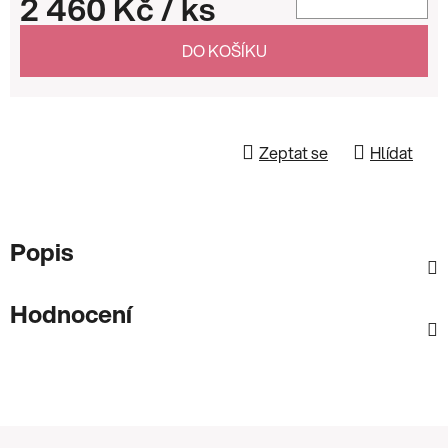
2 460 Kč
/ ks
Měrná cena:
DO KOŠÍKU
Zeptat se
Hlídat
Popis
Hodnocení
Z