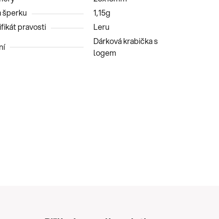
 šperku
1,15g
fikát pravosti
Leru
Dárková krabička s
ní
logem