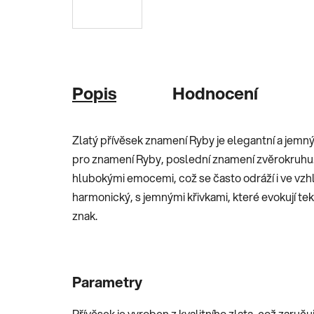
Popis
Hodnocení
Zlatý přívěsek znamení Ryby je elegantní a jemn
pro znamení Ryby, poslední znamení zvěrokruhu. S
hlubokými emocemi, což se často odráží i ve vzhl
harmonický, s jemnými křivkami, které evokují teku
znak.
Parametry
Přívěsek je vyroben z kvalitního zlata, což zaručuj