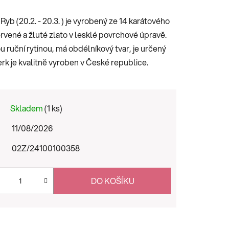
yb (20.2. - 20.3. ) je vyrobený ze 14 karátového
ervené a žluté zlato v lesklé povrchové úpravě.
u ruční rytinou, má obdélníkový tvar, je určený
erk je kvalitně vyroben v České republice.
Skladem
(1 ks)
11/08/2026
02Z/24100100358
DO KOŠÍKU