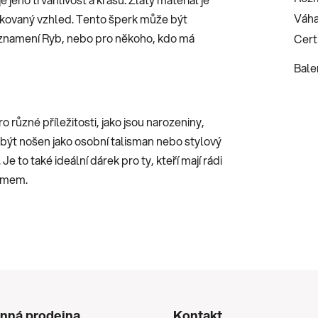
Váha
tikovaný vzhled. Tento šperk může být
 znamení Ryb, nebo pro někoho, kdo má
Certi
Bale
 různé příležitosti, jako jsou narozeniny,
e být nošen jako osobní talisman nebo stylový
 to také ideální dárek pro ty, kteří mají rádi
namem.
nná prodejna
Kontakt