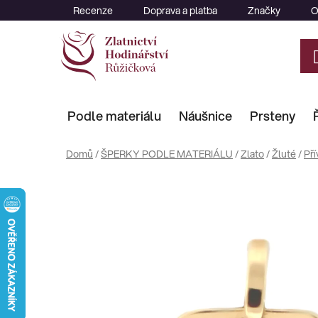
Přejít
Recenze
Doprava a platba
Značky
O
na
obsah
Podle materiálu
Náušnice
Prsteny
Domů
/
ŠPERKY PODLE MATERIÁLU
/
Zlato
/
Žluté
/
Pří