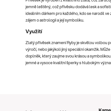
jemně leštěný, což přívěsku dodává lesk a sofis
ideálním dárkem pro každého, kdo se narodil ve
zájem o astrologii a její symboliku.
Využití
Zlatý přívěsek znamení Ryby je skvělou volbou pro
výročí, nebo jakýkoli jiný speciální okamžik. Můž
doplněk, který zaujme svou krásou a symbolikou. Je
jemné a vysoce kvalitní šperky s hlubokým výz
Z
á
Kame