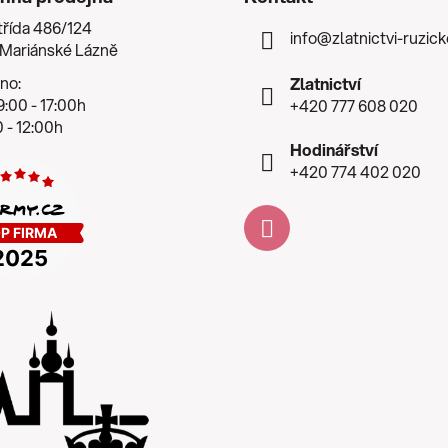
třída 486/124
info
@
zlatnictvi-ruzic
 Mariánské Lázně
no:
Zlatnictví
:00 - 17:00h
+420 777 608 020
 - 12:00h
Hodinářství
+420 774 402 020