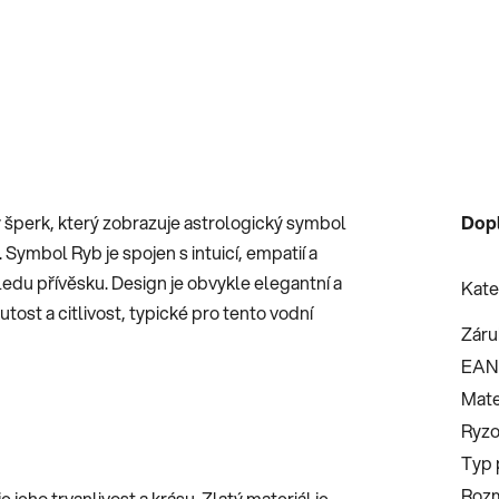
ý šperk, který zobrazuje astrologický symbol
Dop
ymbol Ryb je spojen s intuicí, empatií a
edu přívěsku. Design je obvykle elegantní a
Kate
tost a citlivost, typické pro tento vodní
Záru
EAN
Mate
Ryzo
Typ 
Roz
e jeho trvanlivost a krásu. Zlatý materiál je