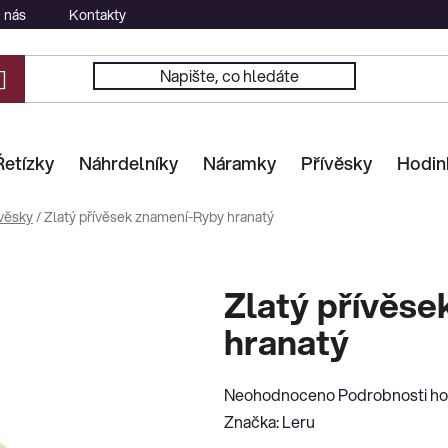
 nás
Kontakty
Řetízky
Náhrdelníky
Náramky
Přívěsky
Hodin
věsky
/
Zlatý přívěsek znamení-Ryby hranatý
Zlatý přívěs
hranatý
Průměrné
Neohodnoceno
Podrobnosti h
hodnocení
Značka:
Leru
produktu