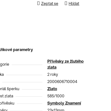
Zeptat se
Hlídat
lňkové parametry
Přívěsky ze žlutého
gorie
zlata
ka
2 roky
2000606710004
riál šperku
Zlato
st zlata
585/1000
přívěsku
Symboly Znamení
měry
23x13mm