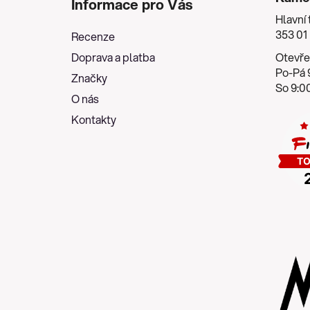
Informace pro Vás
p
Hlavní 
a
353 01
Recenze
t
Doprava a platba
Otevře
í
Po-Pá 9
Značky
So 9:00
O nás
Kontakty