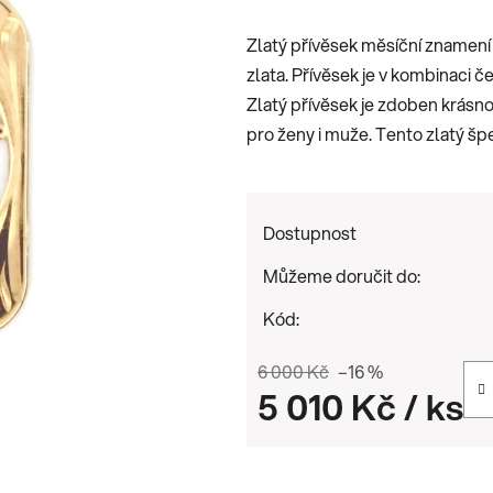
je
Zlatý přívěsek měsíční znamení R
0,0
zlata. Přívěsek je v kombinaci č
z
Zlatý přívěsek je zdoben krásno
5
pro ženy i muže. Tento zlatý šp
hvězdiček.
Dostupnost
Můžeme doručit do:
Kód:
6 000 Kč
–16 %
5 010 Kč
/ ks
Měrná cena: