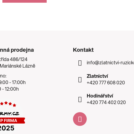
nná prodejna
Kontakt
třída 486/124
info
@
zlatnictvi-ruzic
 Mariánské Lázně
no:
Zlatnictví
:00 - 17:00h
+420 777 608 020
 - 12:00h
Hodinářství
+420 774 402 020