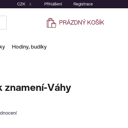
CZK
Přihlášení
Registrace
PRÁZDNÝ KOŠÍK
NÁKUPNÍ
KOŠÍK
ky
Hodiny, budíky
ek znamení-Váhy
odnocení