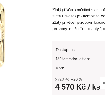
je
Zlatý přívěsek měsíční znamení 
0,0
zlata. Přívěsek je v kombinaci č
z
Zlatý přívěsek je zdoben krásno
5
pro ženy i muže. Tento zlatý šp
hvězdiček.
Dostupnost
Můžeme doručit do:
Kód:
5 720 Kč
–20 %
4 570 Kč
/ ks
Měrná cena: