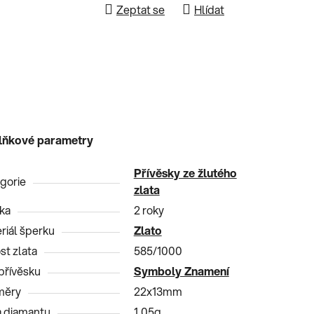
Zeptat se
Hlídat
lňkové parametry
Přívěsky ze žlutého
gorie
zlata
ka
2 roky
riál šperku
Zlato
st zlata
585/1000
přívěsku
Symboly Znamení
měry
22x13mm
 diamantu
1,05g