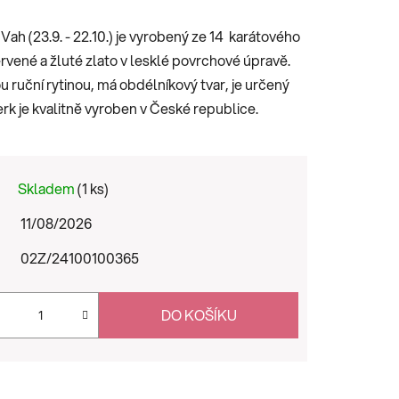
Vah (23.9. - 22.10.) je vyrobený ze 14 karátového
ervené a žluté zlato v lesklé povrchové úpravě.
u ruční rytinou, má obdélníkový tvar, je určený
erk je kvalitně vyroben v České republice.
Skladem
(1 ks)
11/08/2026
02Z/24100100365
DO KOŠÍKU