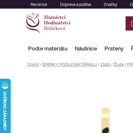
Přejít
Recenze
Doprava a platba
Značky
O
na
obsah
Podle materiálu
Náušnice
Prsteny
Domů
/
ŠPERKY PODLE MATERIÁLU
/
Zlato
/
Žluté
/
Pří