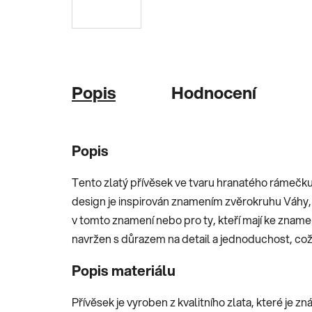
Popis
Hodnocení
Popis
Tento zlatý přívěsek ve tvaru hranatého rámečk
design je inspirován znamením zvěrokruhu Váhy, co
v tomto znamení nebo pro ty, kteří mají ke zname
navržen s důrazem na detail a jednoduchost, co
Popis materiálu
Přívěsek je vyroben z kvalitního zlata, které je 