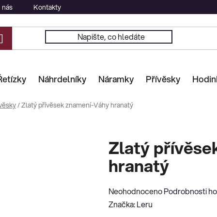
 nás
Kontakty
Řetízky
Náhrdelníky
Náramky
Přívěsky
Hodin
věsky
/
Zlatý přívěsek znamení-Váhy hranatý
Zlatý přívěs
hranatý
Průměrné
Neohodnoceno
Podrobnosti h
hodnocení
Značka:
Leru
produktu