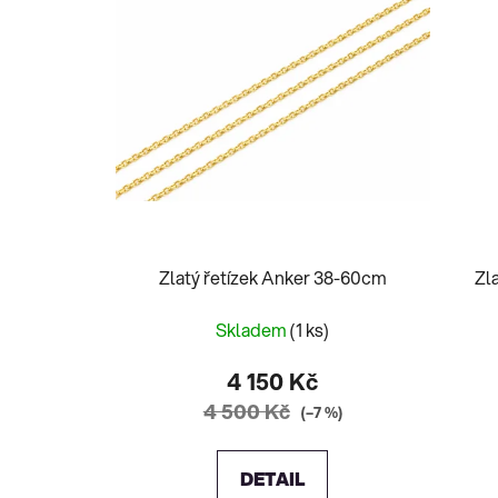
Zlatý řetízek Anker 38-60cm
Zl
Skladem
(1 ks)
4 150 Kč
4 500 Kč
(–7 %)
DETAIL