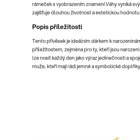
rámeček s vyobrazením znamení Váhy vyniká sv
zajišťuje dlouhou životnost a estetickou hodnotu
Popis příležitosti
Tento přívěsek je ideálním dárkem k narozeniná
příležitostem, zejména pro ty, kteří jsou narozen
lze nosit každý den jako výraz jedinečnosti a spoje
muže, kteří mají rádi jemné a symbolické doplňky