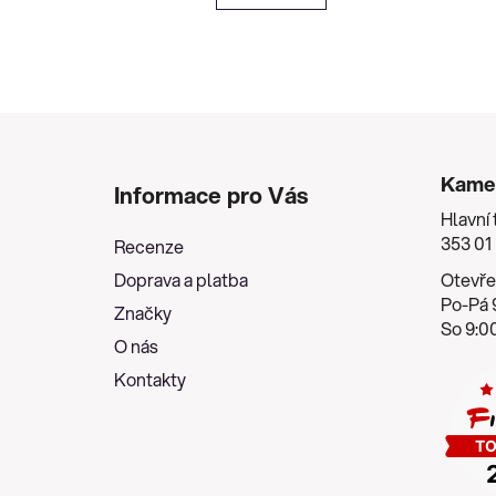
Z
á
Kame
Informace pro Vás
p
Hlavní 
a
353 01
Recenze
t
Doprava a platba
Otevře
í
Po-Pá 9
Značky
So 9:00
O nás
Kontakty