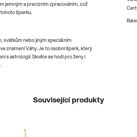
ým jemným a precizním zpracováním, což
Certi
 tohoto šperku.
Bale
m, svátkům nebo jiným speciálním
i ve znamení Váhy. Je to osobní šperk, který
ní s astrologií. Skvěle se hodí pro ženy i
.
Související produkty