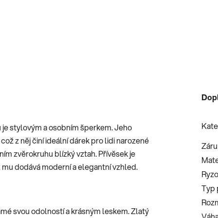
Dop
Kate
u je stylovým a osobním šperkem. Jeho
ž z něj činí ideální dárek pro lidi narozené
Záru
ním zvěrokruhu blízký vztah. Přívěsek je
Mate
ž mu dodává moderní a elegantní vzhled.
Ryzo
Typ 
Roz
známé svou odolností a krásným leskem. Zlatý
Váha