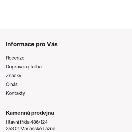
Z
á
Informace pro Vás
p
a
Recenze
t
Doprava a platba
í
Značky
O nás
Kontakty
Kamenná prodejna
Hlavní třída 486/124
353 01 Mariánské Lázně