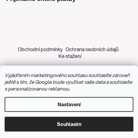
Obchodní podmínky
Ochrana osobních údajů
Ke stažení
Vyjádřením marketingového souhlasu souhlasíte zároveň
ještě s tím, že Google bude využívat vaše data a souhlasíte
s personalizovanou reklamou.
Copyright 2026
Z&H Růžičková
. Všechna práva
vyhrazena.
Upravit nastavení cookies
Nastavení
Vytvořil Shoptet
&
PekneWeby
Souhlasím