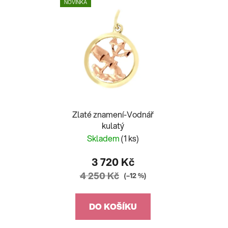
NOVINKA
Zlaté znamení-Vodnář
kulatý
Skladem
(1 ks)
3 720 Kč
4 250 Kč
(–12 %)
DO KOŠÍKU