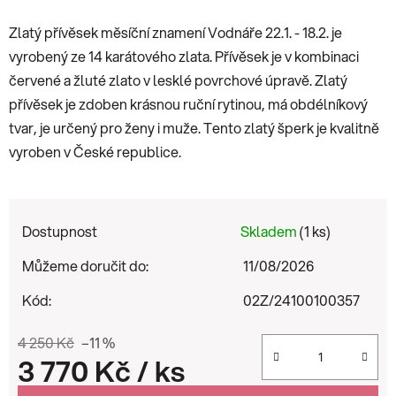
Zlatý přívěsek měsíční znamení Vodnáře 22.1. - 18.2. je
vyrobený ze 14 karátového zlata. Přívěsek je v kombinaci
červené a žluté zlato v lesklé povrchové úpravě. Zlatý
přívěsek je zdoben krásnou ruční rytinou, má obdélníkový
tvar, je určený pro ženy i muže. Tento zlatý šperk je kvalitně
vyroben v České republice.
Dostupnost
Skladem
(1 ks)
Můžeme doručit do:
11/08/2026
Kód:
02Z/24100100357
4 250 Kč
–11 %
3 770 Kč
/ ks