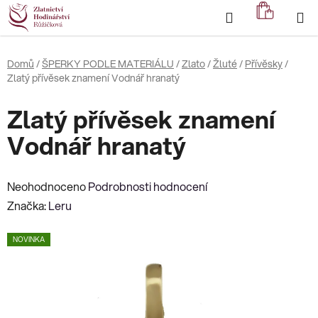
Přejít
Hledat
NÁKUP
na
KOŠÍK
obsah
Domů
/
ŠPERKY PODLE MATERIÁLU
/
Zlato
/
Žluté
/
Přívěsky
/
Zlatý přívěsek znamení Vodnář hranatý
Zlatý přívěsek znamení
Vodnář hranatý
Průměrné
Neohodnoceno
Podrobnosti hodnocení
hodnocení
Značka:
Leru
produktu
NOVINKA
je
0,0
z
5