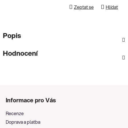
Zeptat se
Hlídat
Popis
Hodnocení
Z
á
Informace pro Vás
p
a
Recenze
t
Doprava a platba
í