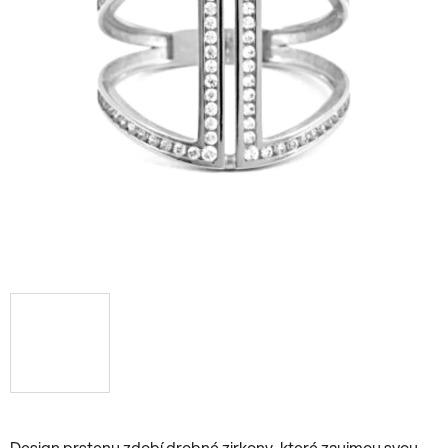
Design prstenu zdobí drobné zirkony, které zaujmou svou