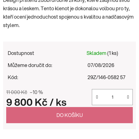
krásou a leskem. Tento klenot je dokonalou volbou pro ty,
kteří ocení jednoduchost spojenou s kvalitou a nadčasovým
stylem.
Dostupnost
Skladem
(1 ks)
Můžeme doručit do:
07/08/2026
Kód:
29Z/146-0582 57
11 000 Kč
–10 %
9 800 Kč
/ ks
Měrná cena:
DO KOŠÍKU