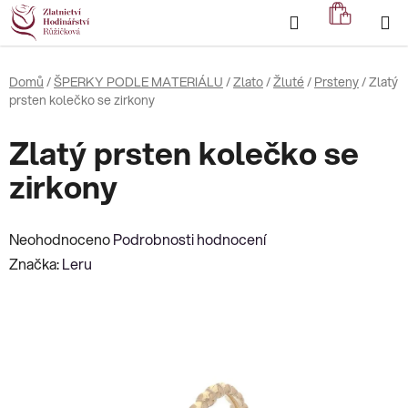
Přejít
Hledat
NÁKUP
na
KOŠÍK
obsah
Domů
/
ŠPERKY PODLE MATERIÁLU
/
Zlato
/
Žluté
/
Prsteny
/
Zlatý
prsten kolečko se zirkony
Zlatý prsten kolečko se
zirkony
Průměrné
Neohodnoceno
Podrobnosti hodnocení
hodnocení
Značka:
Leru
produktu
je
0,0
z
5