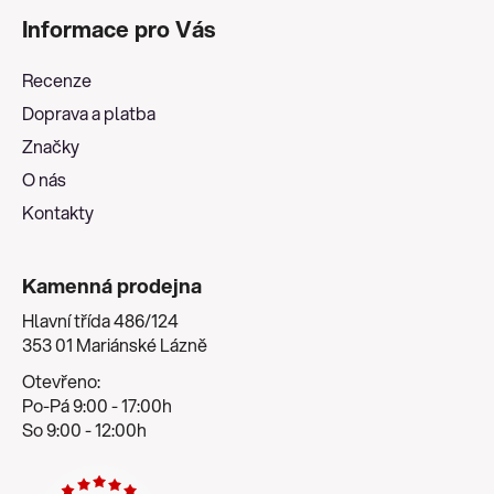
á
Informace pro Vás
p
a
Recenze
t
Doprava a platba
í
Značky
O nás
Kontakty
Kamenná prodejna
Hlavní třída 486/124
353 01 Mariánské Lázně
Otevřeno:
Po-Pá 9:00 - 17:00h
So 9:00 - 12:00h