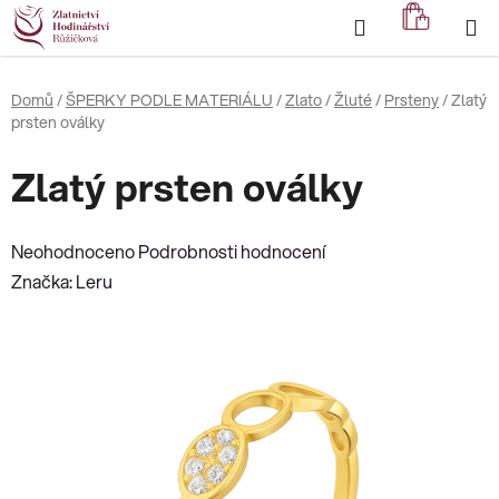
Přejít
Hledat
NÁKUP
na
KOŠÍK
obsah
Domů
/
ŠPERKY PODLE MATERIÁLU
/
Zlato
/
Žluté
/
Prsteny
/
Zlatý
prsten oválky
Zlatý prsten oválky
Průměrné
Neohodnoceno
Podrobnosti hodnocení
hodnocení
Značka:
Leru
produktu
je
0,0
z
5
hvězdiček.