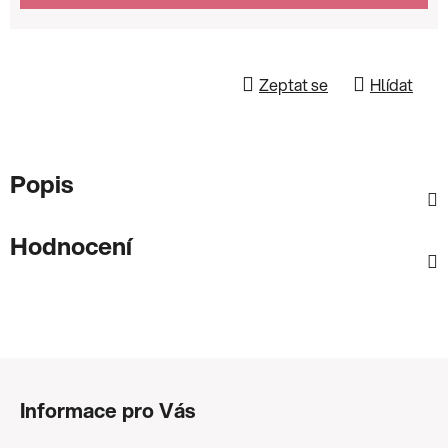
Zeptat se
Hlídat
Popis
Hodnocení
Z
á
Informace pro Vás
p
a