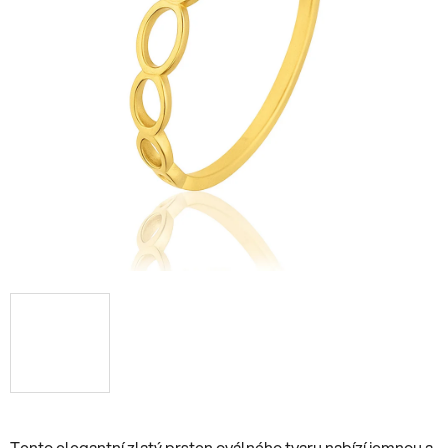
Tento elegantní zlatý prsten oválného tvaru nabízí jemnou a