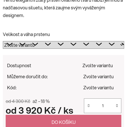
nadčasovou siluetu, která zaujme svým vyváženým
designem.
Velikost a váha prstenu
Dostupnost
Zvolte variantu
Můžeme doručit do:
Zvolte variantu
Kód:
Zvolte variantu
od 4 300 Kč
až –18 %
od
3 920 Kč
/ ks
Měrná cena:
DO KOŠÍKU