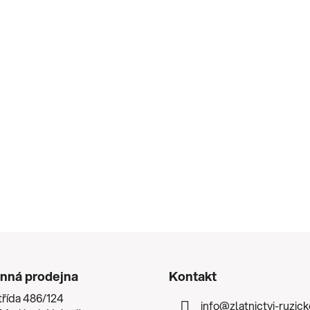
nná prodejna
Kontakt
třída 486/124
info
@
zlatnictvi-ruzic