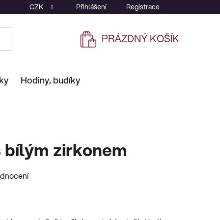
CZK
Přihlášení
Registrace
PRÁZDNÝ KOŠÍK
NÁKUPNÍ
KOŠÍK
ky
Hodiny, budíky
s bílým zirkonem
odnocení