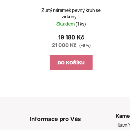
Zlatý náramek pevný kruh se
zirkony T
Skladem
(1 ks)
19 180 Kč
21 000 Kč
(–8 %)
DO KOŠÍKU
Z
á
Kame
Informace pro Vás
p
Hlavní 
a