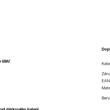
Dop
lišit/
Kate
Záru
EAN
Mate
Barv
ost dárkového balení.