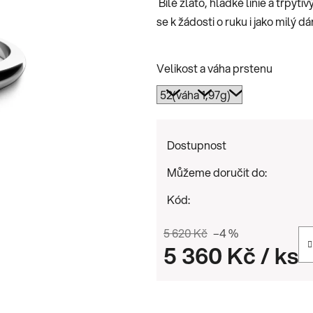
Bílé zlato, hladké linie a třpyt
0,0
se k žádosti o ruku i jako milý dá
z
5
hvězdiček.
Velikost a váha prstenu
Dostupnost
Můžeme doručit do:
Kód:
5 620 Kč
–4 %
5 360 Kč
/ ks
Měrná cena: