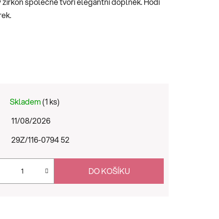
ivý zirkon společně tvoří elegantní doplněk. Hodí
rek.
Skladem
(1 ks)
11/08/2026
29Z/116-0794 52
DO KOŠÍKU