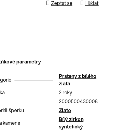
Zeptat se
Hlídat
lňkové parametry
Prsteny z bílého
gorie
zlata
ka
2 roky
2000500430008
riál šperku
Zlato
Bílý zirkon
a kamene
syntetický