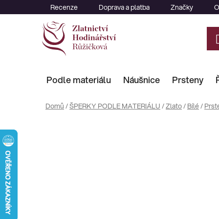
Přejít
Recenze
Doprava a platba
Značky
O
na
obsah
Podle materiálu
Náušnice
Prsteny
Domů
/
ŠPERKY PODLE MATERIÁLU
/
Zlato
/
Bílé
/
Prst