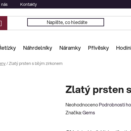
 nás
Kontakty
Řetízky
Náhrdelníky
Náramky
Přívěsky
Hodin
eny
/
Zlatý prsten s bílým zirkonem
Zlatý prsten 
Průměrné
Neohodnoceno
Podrobnosti h
hodnocení
Značka:
Gems
produktu
je