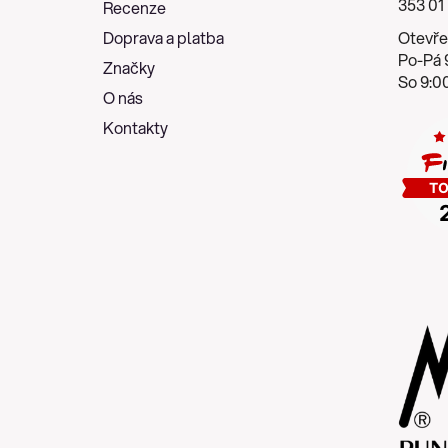
353 01
Recenze
t
Doprava a platba
Otevře
í
Po-Pá 9
Značky
So 9:00
O nás
Kontakty