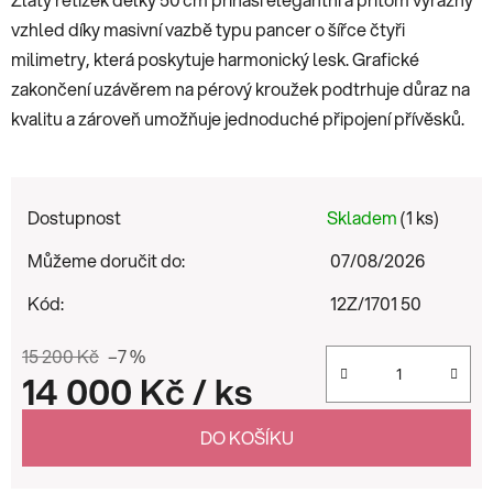
vzhled díky masivní vazbě typu pancer o šířce čtyři
milimetry, která poskytuje harmonický lesk. Grafické
zakončení uzávěrem na pérový kroužek podtrhuje důraz na
kvalitu a zároveň umožňuje jednoduché připojení přívěsků.
Dostupnost
Skladem
(1 ks)
Můžeme doručit do:
07/08/2026
Kód:
12Z/1701 50
15 200 Kč
–7 %
14 000 Kč
/ ks
Měrná cena:
DO KOŠÍKU