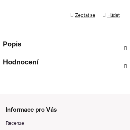
Zeptat se
Hlídat
Popis
Hodnocení
Z
á
Informace pro Vás
p
a
Recenze
t