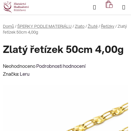
Přejít
Hledat
NÁKUP
na
KOŠÍK
obsah
Domů
/
ŠPERKY PODLE MATERIÁLU
/
Zlato
/
Žluté
/
Řetízky
/
Zlatý
řetízek 50cm 4,00g
Zlatý řetízek 50cm 4,00g
Průměrné
Neohodnoceno
Podrobnosti hodnocení
hodnocení
Značka:
Leru
produktu
je
0,0
z
5
hvězdiček.