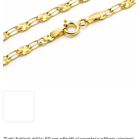
Zlatý řetízek délky 50 cm přináší elegantní a přitom výrazný