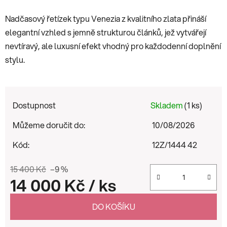
Nadčasový řetízek typu Venezia z kvalitního zlata přináší
elegantní vzhled s jemně strukturou článků, jež vytvářejí
nevtíravý, ale luxusní efekt vhodný pro každodenní doplnění
stylu.
Dostupnost
Skladem
(1 ks)
Můžeme doručit do:
10/08/2026
Kód:
12Z/1444 42
15 400 Kč
–9 %
14 000 Kč
/ ks
Měrná cena:
DO KOŠÍKU