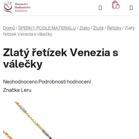
Přejít
Hledat
NÁKUP
na
KOŠÍK
obsah
Domů
/
ŠPERKY PODLE MATERIÁLU
/
Zlato
/
Žluté
/
Řetízky
/
Zlatý
řetízek Venezia s válečky
Zlatý řetízek Venezia s
válečky
Průměrné
Neohodnoceno
Podrobnosti hodnocení
hodnocení
Značka:
Leru
produktu
je
0,0
z
5