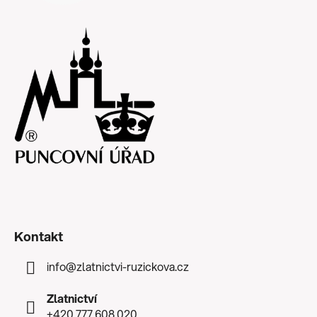
Kontakt
info
@
zlatnictvi-ruzickova.cz
Zlatnictví
+420 777 608 020