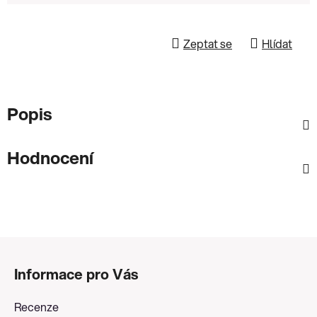
Zeptat se
Hlídat
Popis
Hodnocení
Z
á
Informace pro Vás
p
a
Recenze