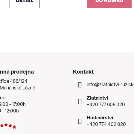
DETAIL
DO KOŠÍKU
O
v
l
á
d
a
c
í
nná prodejna
Kontakt
p
třída 486/124
r
info
@
zlatnictvi-ruzic
 Mariánské Lázně
v
k
no:
Zlatnictví
y
:00 - 17:00h
+420 777 608 020
v
 - 12:00h
ý
Hodinářství
p
+420 774 402 020
i