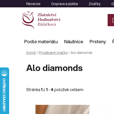
Přejít
Recenze
Doprava a platba
Značky
O
na
obsah
Podle materiálu
Náušnice
Prsteny
Domů
/
Prodávané značky
/
Alo diamonds
Alo diamonds
Stránka
1
z
1
-
4
položek celkem
V
ý