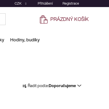
CZK
Přihlášení
Registrace
PRÁZDNÝ KOŠÍK
NÁKUPNÍ
KOŠÍK
ky
Hodiny, budíky
Ř
Řadit podle:
Doporučujeme
a
z
e
n