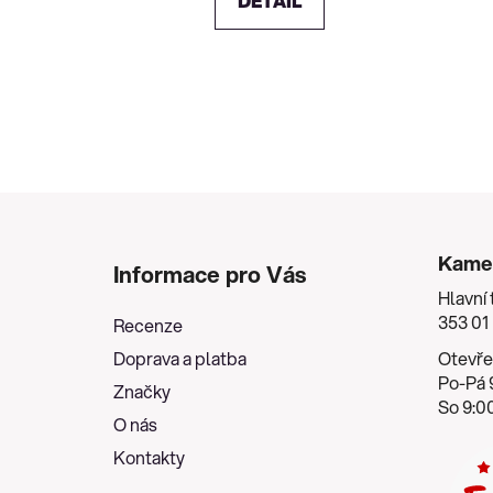
DETAIL
Z
á
Kame
Informace pro Vás
p
Hlavní 
a
353 01
Recenze
t
Doprava a platba
Otevře
í
Po-Pá 9
Značky
So 9:00
O nás
Kontakty