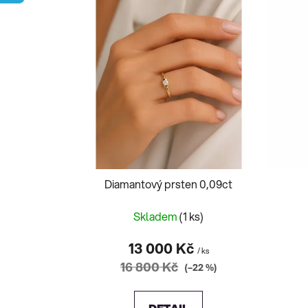
p
i
s
p
r
o
d
u
k
t
Diamantový prsten 0,09ct
ů
Skladem
(1 ks)
13 000 Kč
/ ks
16 800 Kč
(–22 %)