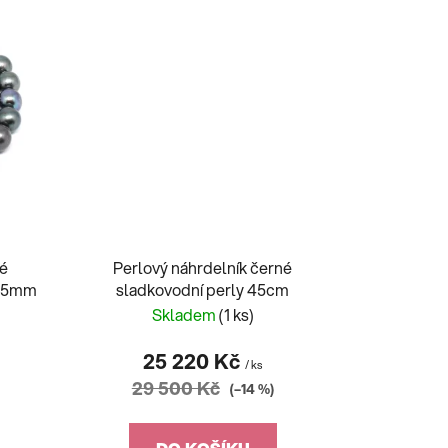
í
p
r
o
d
u
k
t
ů
né
Perlový náhrdelník černé
9,5mm
sladkovodní perly 45cm
Skladem
(1 ks)
25 220 Kč
/ ks
29 500 Kč
(–14 %)