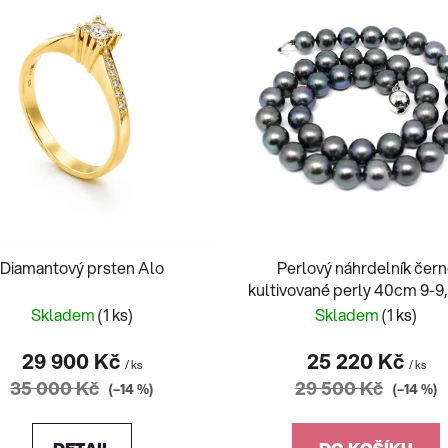
Diamantový prsten Alo
Perlový náhrdelník čer
kultivované perly 40cm 9-
Skladem
(1 ks)
Skladem
(1 ks)
29 900 Kč
25 220 Kč
/ ks
/ ks
35 000 Kč
29 500 Kč
(–14 %)
(–14 %)