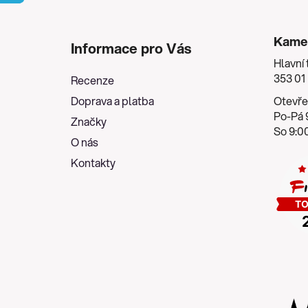
Z
á
Kame
Informace pro Vás
p
Hlavní 
a
353 01
Recenze
t
Doprava a platba
Otevře
í
Po-Pá 9
Značky
So 9:00
O nás
Kontakty