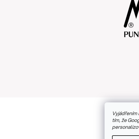
Vyjádřením 
Copyright
tím, že Goog
personalizo