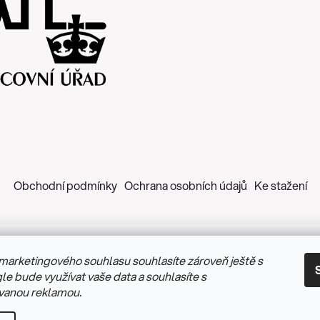
Obchodní podmínky
Ochrana osobních údajů
Ke stažení
marketingového souhlasu souhlasíte zároveň ještě s
 2026
Z&H Růžičková
. Všechna práva vyhrazena.
Upravit nastav
le bude využívat vaše data a souhlasíte s
vanou reklamou.
Vytvořil Shoptet
&
PekneWeby