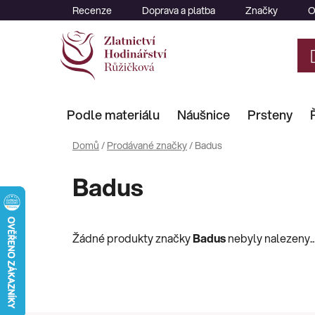
Přejít
Recenze
Doprava a platba
Značky
O
na
obsah
Podle materiálu
Náušnice
Prsteny
Domů
/
Prodávané značky
/
Badus
Badus
Žádné produkty značky
Badus
nebyly nalezeny..