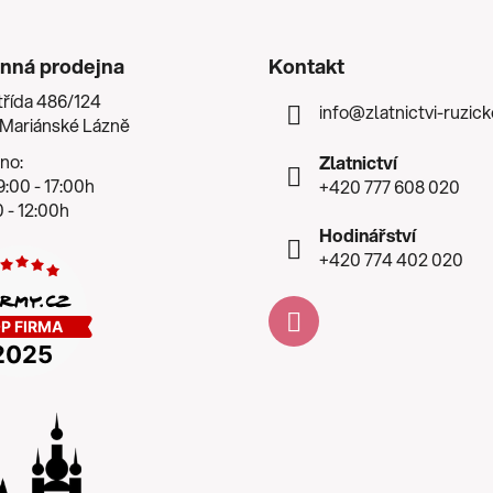
nná prodejna
Kontakt
třída 486/124
info
@
zlatnictvi-ruzic
 Mariánské Lázně
no:
Zlatnictví
:00 - 17:00h
+420 777 608 020
 - 12:00h
Hodinářství
+420 774 402 020