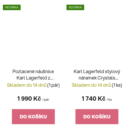
NOVINKA
NOVINKA
Pozlacené náušnice
Karl Lagerfeld stylový
Karl Lagerfeld z
náramek Crystals
chirurgické oceli
KLAYC34
Skladem do 14 dnů
(1 pár)
Skladem do 14 dnů
(1 ks)
KLAYC45
1 990 Kč
1 740 Kč
/ pár
/ ks
DO KOŠÍKU
DO KOŠÍKU