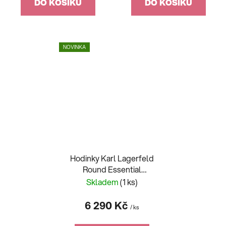
DO KOŠÍKU
DO KOŠÍKU
NOVINKA
Hodinky Karl Lagerfeld
Round Essential
R0553101516 + náramek
Skladem
(1 ks)
6 290 Kč
/ ks