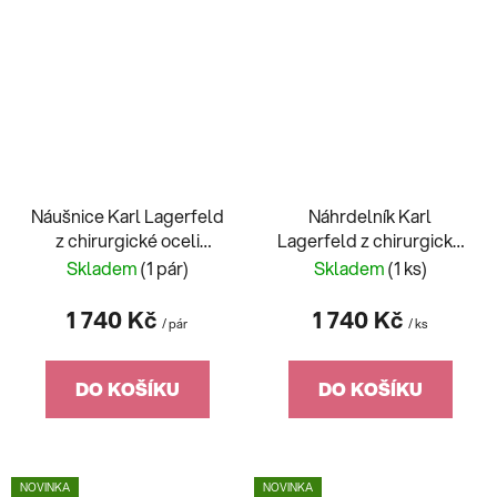
Náušnice Karl Lagerfeld
Náhrdelník Karl
z chirurgické oceli
Lagerfeld z chirurgické
KLAYD20
oceli KLAYD06
Skladem
(1 pár)
Skladem
(1 ks)
1 740 Kč
1 740 Kč
/ pár
/ ks
DO KOŠÍKU
DO KOŠÍKU
NOVINKA
NOVINKA