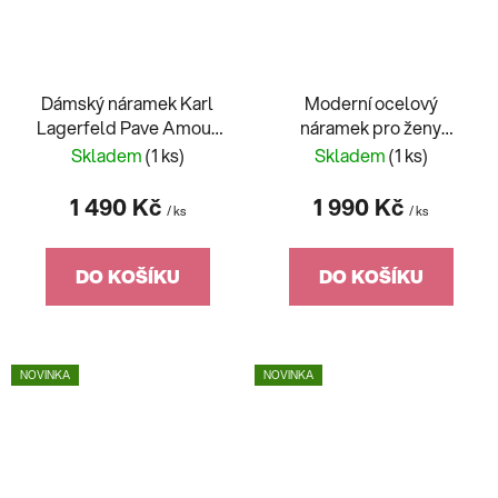
Dámský náramek Karl
Moderní ocelový
Lagerfeld Pave Amour
náramek pro ženy
KLBJW06
Crystals KLAYC31
Skladem
(1 ks)
Skladem
(1 ks)
1 490 Kč
1 990 Kč
/ ks
/ ks
DO KOŠÍKU
DO KOŠÍKU
NOVINKA
NOVINKA