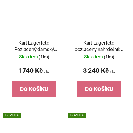
Karl Lagerfeld
Karl Lagerfeld
Pozlacený dámský
pozlacený náhrdelník z
náhrdelník Illume
chirurgické oceli
Skladem
(1 ks)
Skladem
(1 ks)
KLBJX06
KLBJX01
1 740 Kč
3 240 Kč
/ ks
/ ks
DO KOŠÍKU
DO KOŠÍKU
NOVINKA
NOVINKA