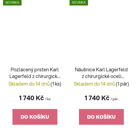
NOVINKA
NOVINKA
Pozlacený prsten Karl
Náušnice Karl Lagerfeld
Lagerfeld z chirurgické
z chirurgické oceli
oceli KLAYC53
KLAYC46
Skladem do 14 dnů
(1 ks)
Skladem do 14 dnů
(1 pár)
1 740 Kč
1 740 Kč
/ ks
/ pár
DO KOŠÍKU
DO KOŠÍKU