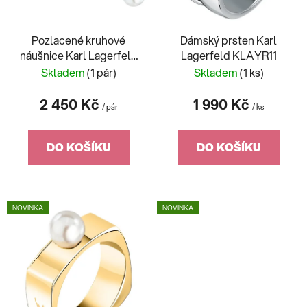
o
u
d
k
Pozlacené kruhové
Dámský prsten Karl
u
t
náušnice Karl Lagerfeld
Lagerfeld KLAYR11
k
ů
Pearl KLAYR15
Skladem
(1 pár)
Skladem
(1 ks)
t
ů
2 450 Kč
1 990 Kč
/ pár
/ ks
DO KOŠÍKU
DO KOŠÍKU
NOVINKA
NOVINKA