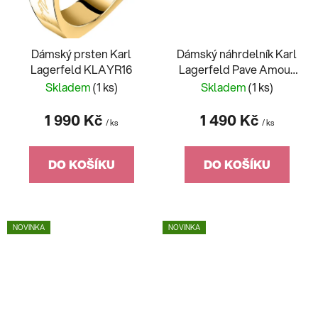
Dámský prsten Karl
Dámský náhrdelník Karl
Lagerfeld KLAYR16
Lagerfeld Pave Amour
KLBJW03
Skladem
(1 ks)
Skladem
(1 ks)
1 990 Kč
1 490 Kč
/ ks
/ ks
DO KOŠÍKU
DO KOŠÍKU
NOVINKA
NOVINKA