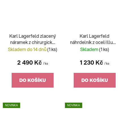
Karl Lagerfeld zlacený
Karl Lagerfeld
náramek z chirurgické
náhrdelník z oceli Illume
oceli KLBJX10
KLBJX07
Skladem do 14 dnů
(1 ks)
Skladem
(1 ks)
2 490 Kč
1 230 Kč
/ ks
/ ks
DO KOŠÍKU
DO KOŠÍKU
NOVINKA
NOVINKA