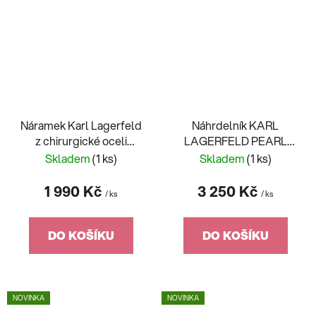
Náramek Karl Lagerfeld
Náhrdelník KARL
z chirurgické oceli
LAGERFELD PEARL
KLAYR08
KLAYR03
Skladem
(1 ks)
Skladem
(1 ks)
1 990 Kč
3 250 Kč
/ ks
/ ks
DO KOŠÍKU
DO KOŠÍKU
NOVINKA
NOVINKA