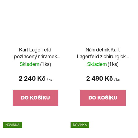
Karl Lagerfeld
Náhrdelník Karl
pozlacený náramek
Lagerfeld z chirurgické
Pearl KLAYR13
oceli Pearl KLAYR12
Skladem
(1 ks)
Skladem
(1 ks)
2 240 Kč
2 490 Kč
/ ks
/ ks
DO KOŠÍKU
DO KOŠÍKU
NOVINKA
NOVINKA