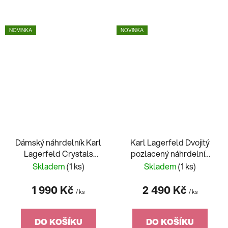
NOVINKA
NOVINKA
Dámský náhrdelník Karl
Karl Lagerfeld Dvojitý
Lagerfeld Crystals
pozlacený náhrdelník
KLAYC14
pro ženy Crystals
Skladem
(1 ks)
Skladem
(1 ks)
KLAYC12
1 990 Kč
2 490 Kč
/ ks
/ ks
DO KOŠÍKU
DO KOŠÍKU