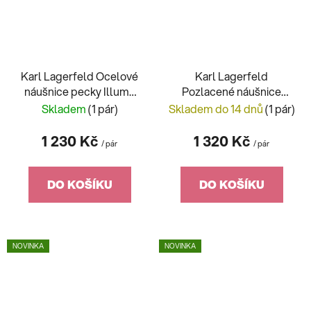
Karl Lagerfeld Ocelové
Karl Lagerfeld
náušnice pecky Illume
Pozlacené náušnice
KLBJX17
pecky Illume KLBJX16
Skladem
(1 pár)
Skladem do 14 dnů
(1 pár)
1 230 Kč
1 320 Kč
/ pár
/ pár
DO KOŠÍKU
DO KOŠÍKU
NOVINKA
NOVINKA