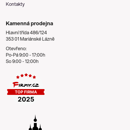
Kontakty
p
i
s
Kamenná prodejna
u
Hlavní třída 486/124
353 01 Mariánské Lázně
Otevřeno:
Po-Pá 9:00 - 17:00h
So 9:00 - 12:00h