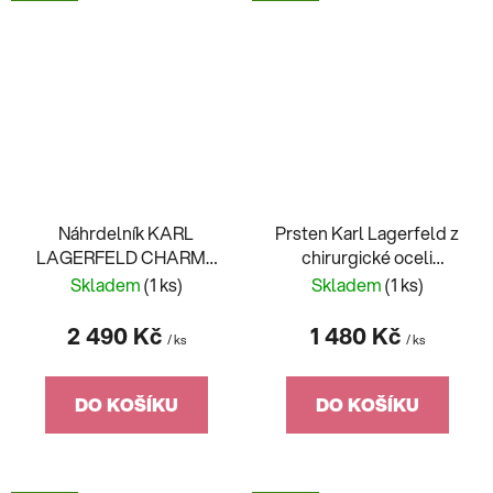
Náhrdelník KARL
Prsten Karl Lagerfeld z
LAGERFELD CHARMS
chirurgické oceli
KLAYD02
KLAYC54014
Skladem
(1 ks)
Skladem
(1 ks)
2 490 Kč
1 480 Kč
/ ks
/ ks
DO KOŠÍKU
DO KOŠÍKU