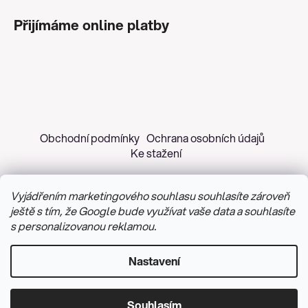
Přijímáme online platby
Obchodní podmínky
Ochrana osobních údajů
Ke stažení
Vyjádřením marketingového souhlasu souhlasíte zároveň
ještě s tím, že Google bude využívat vaše data a souhlasíte
s personalizovanou reklamou.
Copyright 2026
Z&H Růžičková
. Všechna práva
vyhrazena.
Upravit nastavení cookies
Nastavení
Vytvořil Shoptet
&
PekneWeby
Souhlasím