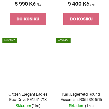
5 990 Kč
9 400 Kč
/ ks
/ ks
DO KOŠÍKU
DO KOŠÍKU
NOVINKA
NOVINKA
Citizen Elegant Ladies
Karl Lagerfeld Round
Eco-Drive FE1241-71X
Essentials R0553101515
Skladem
(1 ks)
Skladem
(1 ks)