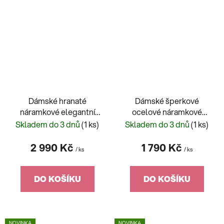
Dámské hranaté
Dámské šperkové
náramkové elegantní
ocelové náramkové
šperkové hodinky JVD
hodinky se zirkony JVD
Skladem do 3 dnů
(1 ks)
Skladem do 3 dnů
(1 ks)
JG1038.1
J4199.3
2 990 Kč
1 790 Kč
/ ks
/ ks
DO KOŠÍKU
DO KOŠÍKU
NOVINKA
NOVINKA