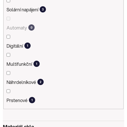
Solární napájení
3
Automaty
0
Digitální
1
Multifunkční
1
Náhrdelníkové
2
Prstenové
1
Materiál skla