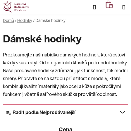
Přejít
Hledat
NÁKUP
na
KOŠÍK
obsah
Domů
/
Hodinky
/
Dámské hodinky
Dámské hodinky
Prozkoumejte naši nabídku dámských hodinek, která osloví
každý vkus a styl. Od elegantních klasiků po trendní hodinky.
Naše prodávané hodinky zdůrazňují jak funkčnost, tak módní
směry. Připravte se na každou příležitost s modely, které
kombinují kvalitní materiály jako ocel a kůže s pokročilými
funkcemi, včetně safírového sklíčka pro větší odolnost.
Ř
Řadit podle:
Nejprodávanější
a
z
Cena
e