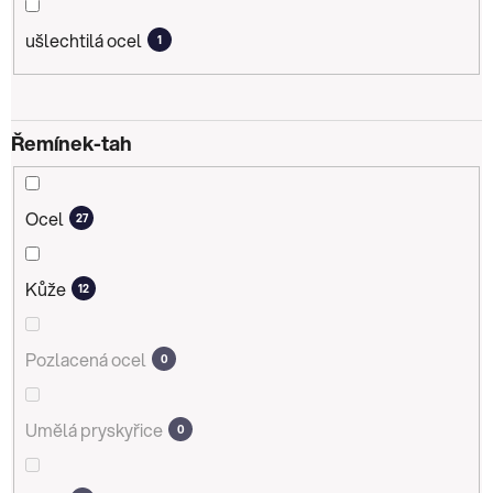
ušlechtilá ocel
1
Řemínek-tah
Ocel
27
Kůže
12
Pozlacená ocel
0
Umělá pryskyřice
0