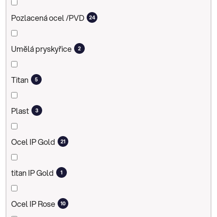
Pozlacená ocel /PVD
24
Umělá pryskyřice
2
Titan
5
Plast
3
Ocel IP Gold
21
titan IP Gold
1
Ocel IP Rose
10