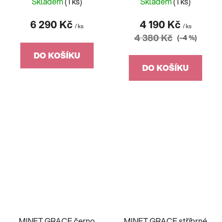
Skladem
(1 ks)
Skladem
(1 ks)
6 290 Kč
4 190 Kč
/ ks
/ ks
4 380 Kč
(–4 %)
DO KOŠÍKU
DO KOŠÍKU
MINET GRACE černo
MINET GRACE stříbrné