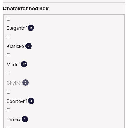
Charakter hodinek
Elegantní
15
Klasické
50
Módní
37
Chytré
0
Sportovní
4
Unisex
1