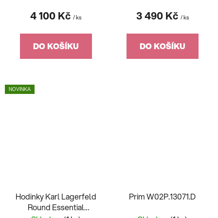
4 100 Kč
3 490 Kč
/ ks
/ ks
DO KOŠÍKU
DO KOŠÍKU
NOVINKA
Hodinky Karl Lagerfeld
Prim W02P.13071.D
Round Essential
R0553101516 + náramek