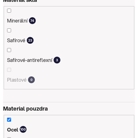
Minerální
74
Safírové
23
Safírové-antireflexní
3
Plastové
0
Material pouzdra
Ocel
100