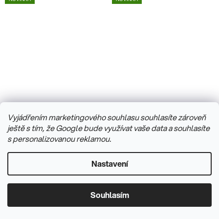
Dámské šperkové
Dámské šperkové
Vyjádřením marketingového souhlasu souhlasíte zároveň
ocelové náramkové
ocelové náramkové
ještě s tím, že Google bude využívat vaše data a souhlasíte
hodinky se zirkony JVD
hodinky se zirkony JVD
Skladem do 3 dnů
(1 ks)
Skladem
(1 ks)
s personalizovanou reklamou.
J4199.2
J4199.1
1 790 Kč
1 790 Kč
/ ks
/ ks
Nastavení
DO KOŠÍKU
DO KOŠÍKU
Souhlasím