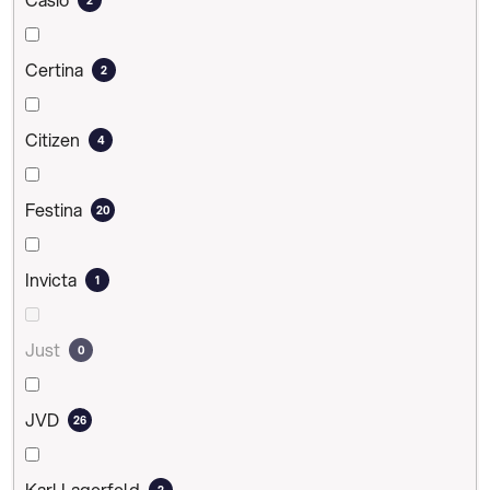
Certina
2
Citizen
4
Festina
20
Invicta
1
Just
0
JVD
26
Karl Lagerfeld
2