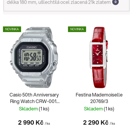
délka 180 mm, ušlechtilá ocel zlacená 21k zlatem
0
V
NOVINKA
NOVINKA
ý
p
i
s
p
r
o
d
Casio 50th Anniversary
Festina Mademoiselle
u
Ring Watch CRW-001-
20769/3
k
1ER
Skladem
(1 ks)
Skladem
(1 ks)
t
ů
2 990 Kč
2 290 Kč
/ ks
/ ks