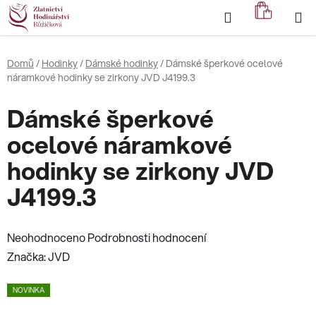
Přejít
Hledat
NÁKUP
na
KOŠÍK
obsah
Domů
/
Hodinky
/
Dámské hodinky
/
Dámské šperkové ocelové
náramkové hodinky se zirkony JVD J4199.3
Dámské šperkové
ocelové náramkové
hodinky se zirkony JVD
J4199.3
Průměrné
Neohodnoceno
Podrobnosti hodnocení
hodnocení
Značka:
JVD
produktu
NOVINKA
je
0,0