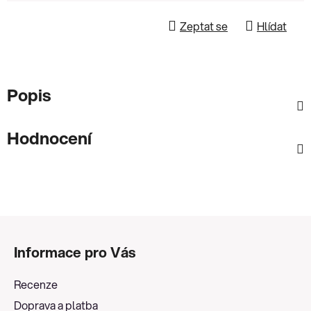
Zeptat se
Hlídat
Popis
Hodnocení
Z
á
Informace pro Vás
p
a
Recenze
t
Doprava a platba