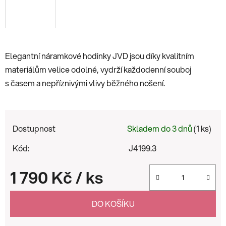
Elegantní náramkové hodinky JVD jsou díky kvalitním
materiálům velice odolné, vydrží každodenní souboj
s časem a nepříznivými vlivy běžného nošení.
Dostupnost
Skladem do 3 dnů
(1 ks)
Kód:
J4199.3
1 790 Kč
/ ks
Měrná cena:
DO KOŠÍKU