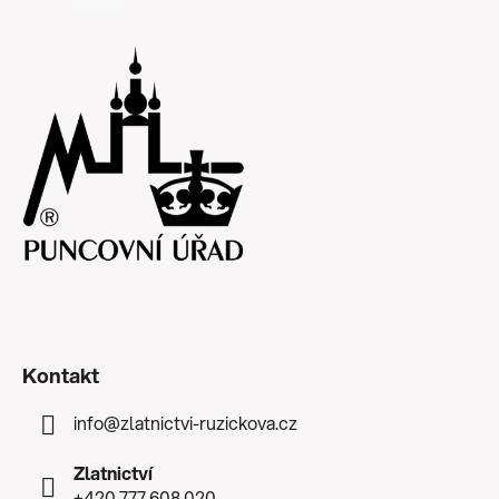
Kontakt
info
@
zlatnictvi-ruzickova.cz
Zlatnictví
+420 777 608 020