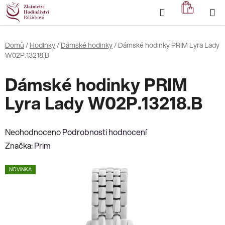
Přejít
Hledat
NÁKUP
na
KOŠÍK
obsah
Domů
/
Hodinky
/
Dámské hodinky
/
Dámské hodinky PRIM Lyra Lady
W02P.13218.B
Dámské hodinky PRIM
Lyra Lady W02P.13218.B
Průměrné
Neohodnoceno
Podrobnosti hodnocení
hodnocení
Značka:
Prim
produktu
NOVINKA
je
0,0
z
5