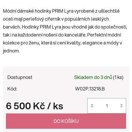
Módní dámské hodinky PRIM Lyra vyrobené z ušlechtilé
oceli mají perleťový ciferník v populárních lesklých
barvách. Hodinky PRIM Lyra jsou vhodné jak do společnosti,
tak i na každodenní nošení do kanceláře. Perfektní módní
kolekce pro ženu, která si cení kvality, elegance a módy v
jednom.
Dostupnost
Skladem do 3 dnů
(1 ks)
Kód:
W02P.13218.B
6 500 Kč
/ ks
Měrná cena:
DO KOŠÍKU