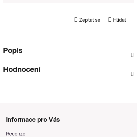
Zeptat se
Hlídat
Popis
Hodnocení
Z
á
Informace pro Vás
p
a
Recenze