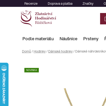
Přejít
Recenze
Doprava a platba
Značky
O
na
obsah
Podle materiálu
Náušnice
Prsteny
Domů
/
Hodinky
/
Dámské hodinky
/
Dámské náhrdelníko
NOVINKA