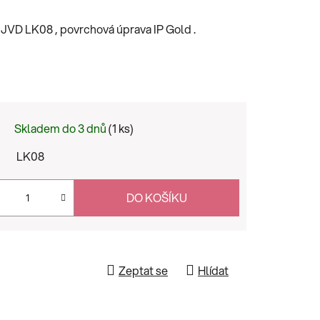
JVD LK08 , povrchová úprava IP Gold .
Skladem do 3 dnů
(1 ks)
LK08
DO KOŠÍKU
Zeptat se
Hlídat