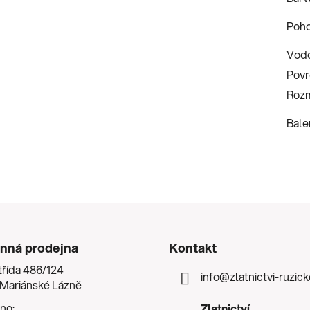
Poh
Vodo
Povr
Rozm
Bale
nná prodejna
Kontakt
třída 486/124
info
@
zlatnictvi-ruzic
 Mariánské Lázně
no:
Zlatnictví