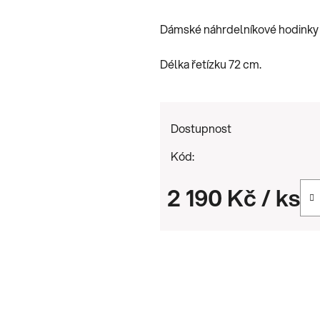
je
Dámské náhrdelníkové hodinky 
0,0
z
Délka řetízku 72 cm.
5
hvězdiček.
Dostupnost
Kód:
2 190 Kč
/ ks
Měrná cena: