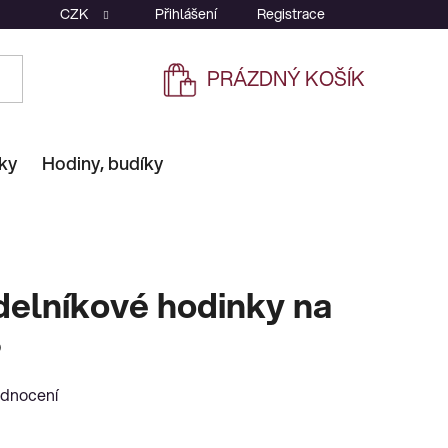
CZK
Přihlášení
Registrace
PRÁZDNÝ KOŠÍK
NÁKUPNÍ
KOŠÍK
ky
Hodiny, budíky
elníkové hodinky na
8
odnocení