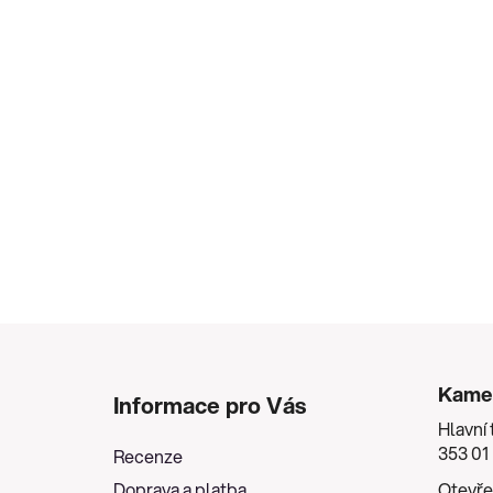
Z
á
Kame
Informace pro Vás
p
Hlavní 
a
353 01
Recenze
t
Doprava a platba
Otevře