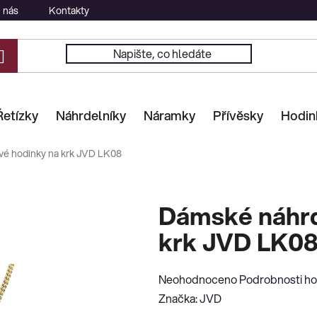
 nás
Kontakty
Řetízky
Náhrdelníky
Náramky
Přívěsky
Hodin
vé hodinky na krk JVD LK08
Dámské náhrd
krk JVD LK0
Průměrné
Neohodnoceno
Podrobnosti h
hodnocení
Značka:
JVD
produktu