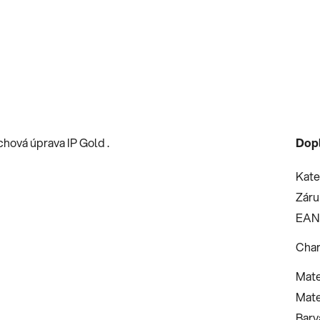
hová úprava IP Gold .
Dop
Kate
Záru
EAN
Char
Mate
Mate
Barv