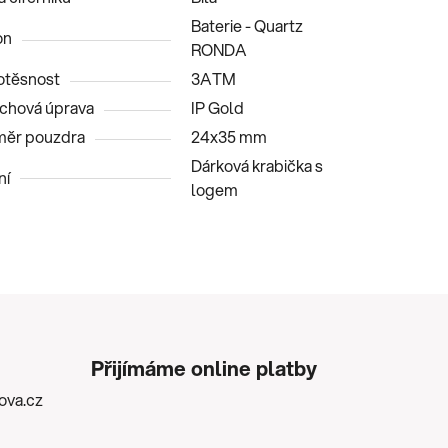
Baterie - Quartz
on
RONDA
těsnost
3ATM
chová úprava
IP Gold
ěr pouzdra
24x35 mm
Dárková krabička s
ní
logem
Přijímáme online platby
kova.cz