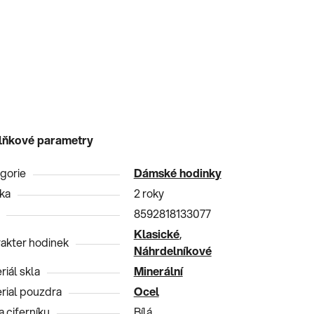
lňkové parametry
gorie
Dámské hodinky
ka
2 roky
8592818133077
Klasické
,
akter hodinek
Náhrdelníkové
riál skla
Minerální
rial pouzdra
Ocel
a ciferníku
Bílá