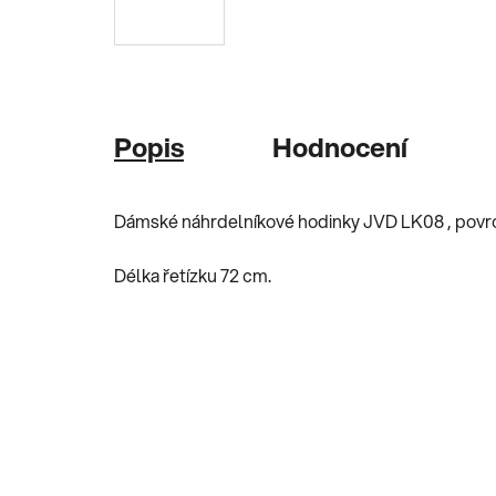
Popis
Hodnocení
Dámské náhrdelníkové hodinky JVD LK08 , povrc
Délka řetízku 72 cm.