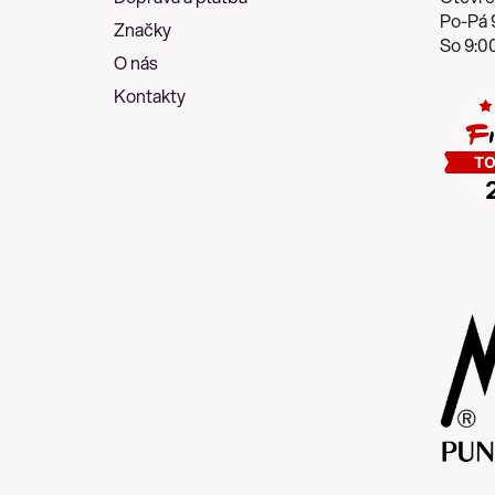
í
Po-Pá 9
Značky
So 9:00
O nás
Kontakty