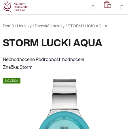
Přejít
Hledat
NÁKUP
na
KOŠÍK
obsah
Domů
/
Hodinky
/
Dámské hodinky
/
STORM LUCKI AQUA
STORM LUCKI AQUA
Průměrné
Neohodnoceno
Podrobnosti hodnocení
hodnocení
Značka:
Storm
produktu
NOVINKA
je
0,0
z
5
hvězdiček.