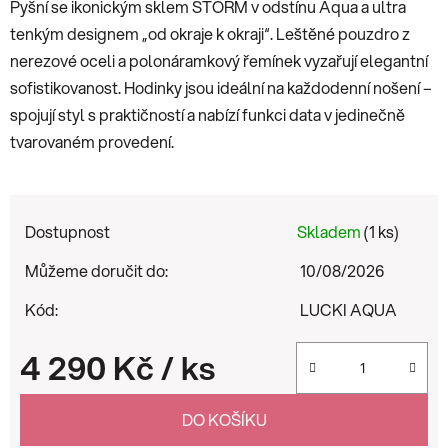
Pyšní se ikonickým sklem STORM v odstínu Aqua a ultra
tenkým designem „od okraje k okraji“. Leštěné pouzdro z
nerezové oceli a polonáramkový řemínek vyzařují elegantní
sofistikovanost. Hodinky jsou ideální na každodenní nošení –
spojují styl s praktičností a nabízí funkci data v jedinečně
tvarovaném provedení.
Dostupnost
Skladem
(1 ks)
Můžeme doručit do:
10/08/2026
Kód:
LUCKI AQUA
4 290 Kč
/ ks
Měrná cena:
DO KOŠÍKU