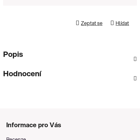
Zeptat se
Hlídat
Popis
Hodnocení
Z
á
Informace pro Vás
p
a
Recenze