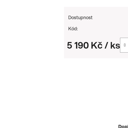
Dostupnost
Kód:
5 190 Kč
/ ks
Měrná cena:
Dop