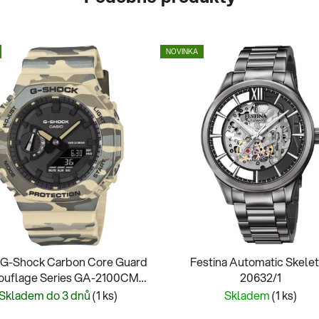
NOVINKA
 G-Shock Carbon Core Guard
Festina Automatic Skele
uflage Series GA-2100CM-
20632/1
5AER
Skladem do 3 dnů
(1 ks)
Skladem
(1 ks)