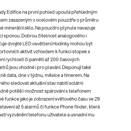
dy Edifice na první pohled upoutá přehledným
kem zasazeným v ocelovém pouzdře o průměru
né minerální sklo. Na pouzdro plynule navazuje
cí sponou. Dobrou čitelnost analogového i
išťuje dvojité LED osvětlení.Hodinky mohou být
tovních aktivit vzhledem k funkci stopek s
ní rychlosti či pamětí až 200 časových
rů jsou vhodné i pro plavání. Disponují také
ě data, dne v týdnu, měsíce a timerem. Na
ého sledovat aktuální stav nabití solární
odně potěší i možnost spárování s telefonem
né funkce jako je zobrazení světového času ve 29
avení až 5 alarmů či funkce Phone finder, která
pustí vyzvánění telefonu uživatele a usnadní mu