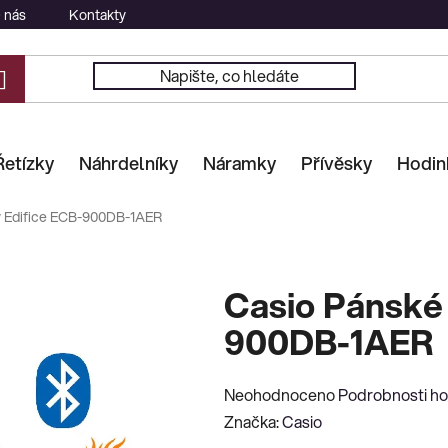
 nás
Kontakty
Řetízky
Náhrdelníky
Náramky
Přívěsky
Hodin
y Edifice ECB-900DB-1AER
Casio Pánské 
900DB-1AER
Průměrné
Neohodnoceno
Podrobnosti h
hodnocení
Značka:
Casio
produktu