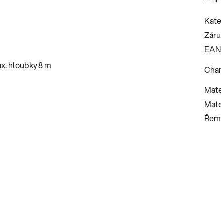
Kate
Záru
EAN
x. hloubky 8 m
Char
Mate
Mate
Řemí