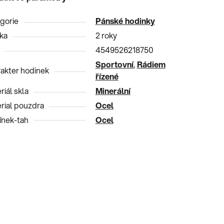
gorie
Pánské hodinky
ka
2 roky
4549526218750
Sportovní
,
Rádiem
akter hodinek
řízené
riál skla
Minerální
rial pouzdra
Ocel
nek-tah
Ocel