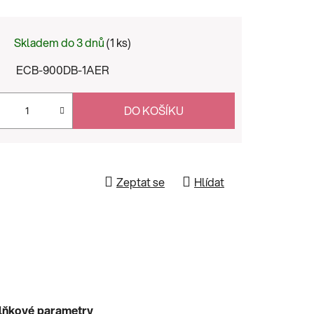
Skladem do 3 dnů
(1 ks)
ECB-900DB-1AER
DO KOŠÍKU
Zeptat se
Hlídat
lňkové parametry