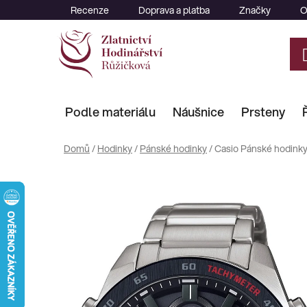
Přejít
Recenze
Doprava a platba
Značky
O
na
obsah
Podle materiálu
Náušnice
Prsteny
Domů
/
Hodinky
/
Pánské hodinky
/
Casio Pánské hodink