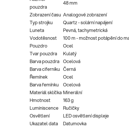
48 mm
pouzdra
Zobrazení času
Analogové zobrazení
Typ strojku
Quartz - solární napájení
Luneta
Pevná, tachymetrická
Vodotěsnost
100 m - možnost potápění do ma
Pouzdro
Ocel
Tvar pouzdra
Kulatý
Barva pouzdra
Ocelová
Barva ciferníku
Černá
Řemínek
Ocel
Barva řemínku
Ocelová
Materiál sklíčka
Minerální
Hmotnost
163 g
Luminiscence
Ručičky
Osvětlení
LED osvětlení displeje
Ukazatel data
Datumovka