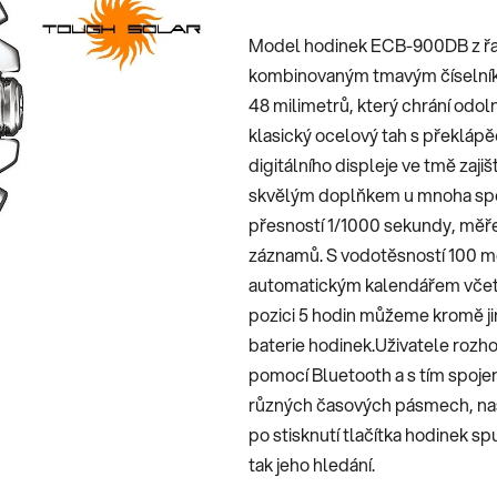
je
Model hodinek ECB-900DB z řa
0,0
kombinovaným tmavým číselní
z
48 milimetrů, který chrání odol
5
klasický ocelový tah s překlápě
hvězdiček.
digitálního displeje ve tmě zaj
skvělým doplňkem u mnoha spor
přesností 1/1000 sekundy, měře
záznamů. S vodotěsností 100 met
automatickým kalendářem včetn
pozici 5 hodin můžeme kromě jin
baterie hodinek.Uživatele rozh
pomocí Bluetooth a s tím spoje
různých časových pásmech, nast
po stisknutí tlačítka hodinek s
tak jeho hledání.