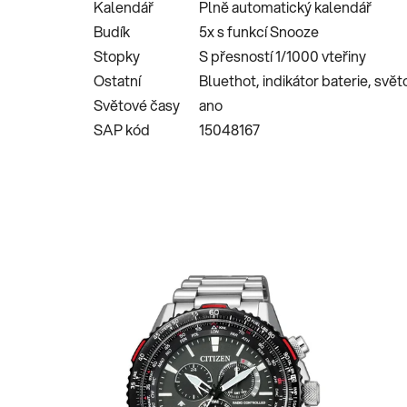
Kalendář
Plně automatický kalendář
Budík
5x s funkcí Snooze
Stopky
S přesností 1/1000 vteřiny
Ostatní
Bluethot, indikátor baterie, svět
Světové časy
ano
SAP kód
15048167