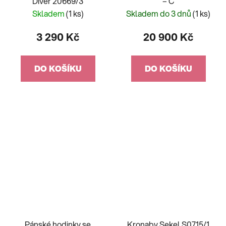
Diver 20669/3
– C
Skladem
(1 ks)
Skladem do 3 dnů
(1 ks)
3 290 Kč
20 900 Kč
DO KOŠÍKU
DO KOŠÍKU
Pánské hodinky se
Kronaby Sekel S0715/1