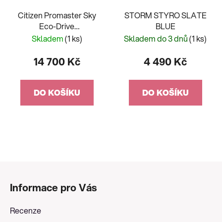
Citizen Promaster Sky
STORM STYRO SLATE
Eco-Drive
BLUE
RadioControlled
Skladem
(1 ks)
Skladem do 3 dnů
(1 ks)
CB5001-57E
14 700 Kč
4 490 Kč
DO KOŠÍKU
DO KOŠÍKU
Z
á
Informace pro Vás
p
a
Recenze
t