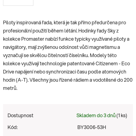
Piloty inspirovaná řada, která je tak přímo předurčena pro
profesionální použití během létání. Hodinky řady Sky z
kolekce Promaster nabízí funkce typicky využívané piloty a
navigátory, mají zvýšenou odolnost vůči magnetismu a
vyznačují se skvělou čitelností číselníku. Modely této
kolekce využívají technologie patentované Citizenem - Eco
Drive napájení nebo synchronizaci času podle atomových
hodin (A-T). Všechny jsou řízené rádiem a vodotěsné do 200
metrů.
Dostupnost
Skladem do 3 dnů
(1 ks)
Kód:
BY3006-53H