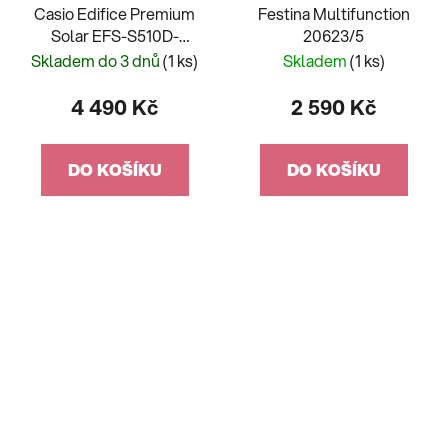
Casio Edifice Premium
Festina Multifunction
Solar EFS-S510D-
20623/5
2AVUEF
Skladem do 3 dnů
(1 ks)
Skladem
(1 ks)
4 490 Kč
2 590 Kč
DO KOŠÍKU
DO KOŠÍKU