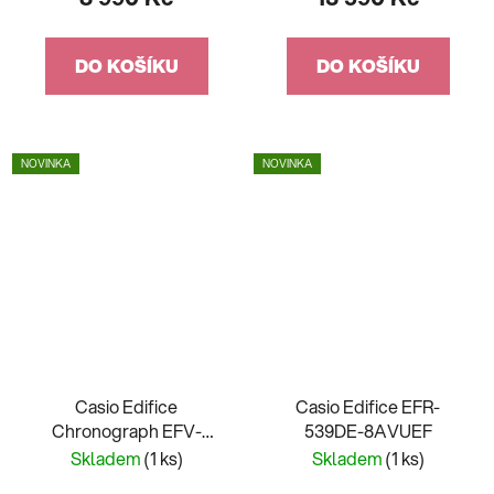
DO KOŠÍKU
DO KOŠÍKU
NOVINKA
NOVINKA
Casio Edifice
Casio Edifice EFR-
Chronograph EFV-
539DE-8AVUEF
540DC-1CVUEF
Skladem
(1 ks)
Skladem
(1 ks)