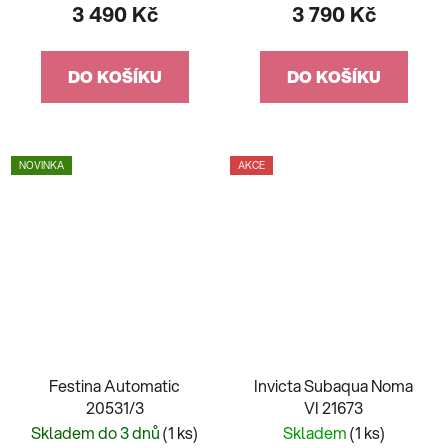
3 490 Kč
3 790 Kč
DO KOŠÍKU
DO KOŠÍKU
NOVINKA
AKCE
Festina Automatic
Invicta Subaqua Noma
20531/3
VI 21673
Skladem do 3 dnů
(1 ks)
Skladem
(1 ks)