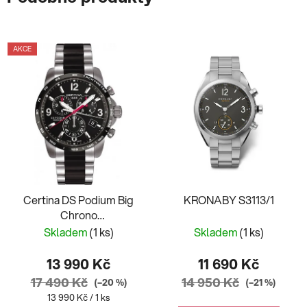
AKCE
Certina DS Podium Big
KRONABY S3113/1
Chrono
C001.617.22.057.00
Skladem
(1 ks)
Skladem
(1 ks)
13 990 Kč
11 690 Kč
17 490 Kč
14 950 Kč
(–20 %)
(–21 %)
Měrná
13 990 Kč / 1 ks