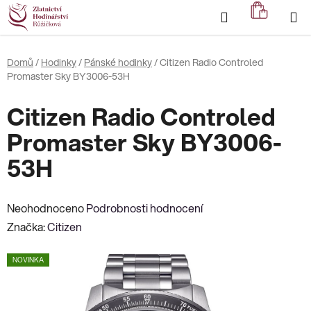
Přejít
Hledat
NÁKUP
na
KOŠÍK
obsah
Domů
/
Hodinky
/
Pánské hodinky
/
Citizen Radio Controled
Promaster Sky BY3006-53H
Citizen Radio Controled
Promaster Sky BY3006-
53H
Průměrné
Neohodnoceno
Podrobnosti hodnocení
hodnocení
Značka:
Citizen
produktu
NOVINKA
je
0,0
z