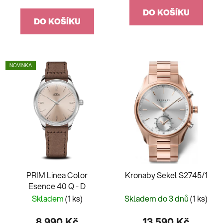
cena:
DO KOŠÍKU
DO KOŠÍKU
NOVINKA
PRIM Linea Color
Kronaby Sekel S2745/1
Esence 40 Q - D
Skladem
(1 ks)
Skladem do 3 dnů
(1 ks)
8 990 Kč
13 590 Kč