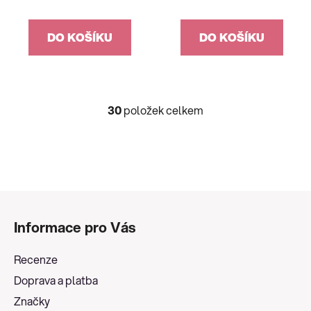
DO KOŠÍKU
DO KOŠÍKU
30
položek celkem
O
v
l
á
d
a
Z
c
á
í
Informace pro Vás
p
p
a
r
Recenze
v
t
Doprava a platba
k
í
y
Značky