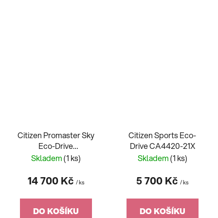
Citizen Promaster Sky
Citizen Sports Eco-
Eco-Drive
Drive CA4420-21X
RadioControlled
Skladem
(1 ks)
Skladem
(1 ks)
CB5001-57E
14 700 Kč
5 700 Kč
/ ks
/ ks
DO KOŠÍKU
DO KOŠÍKU