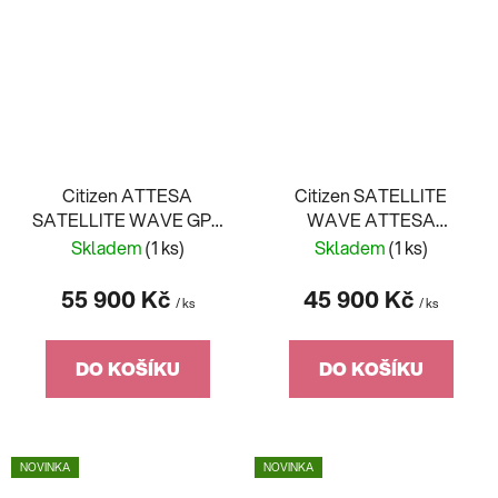
Citizen ATTESA
Citizen SATELLITE
SATELLITE WAVE GPS
WAVE ATTESA
CC4076-65A
CC4075-50L
Skladem
(1 ks)
Skladem
(1 ks)
55 900 Kč
45 900 Kč
/ ks
/ ks
DO KOŠÍKU
DO KOŠÍKU
NOVINKA
NOVINKA