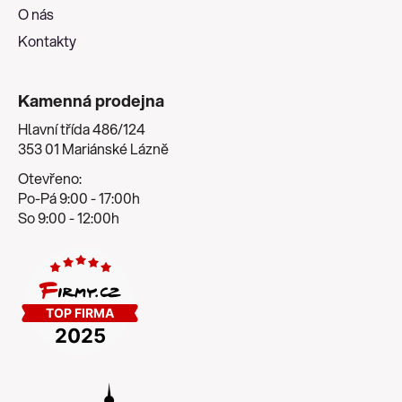
v
O nás
ý
Kontakty
p
i
s
Kamenná prodejna
u
Hlavní třída 486/124
353 01 Mariánské Lázně
Otevřeno:
Po-Pá 9:00 - 17:00h
So 9:00 - 12:00h