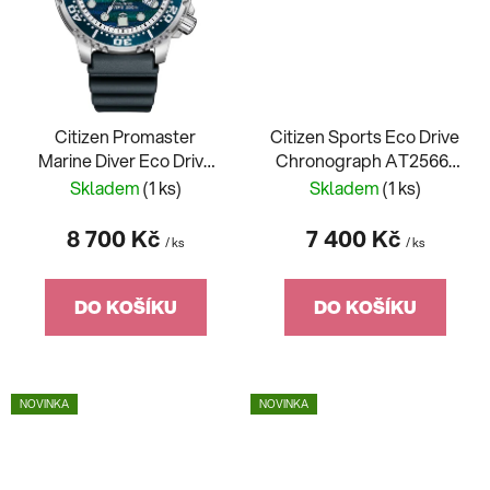
Citizen Promaster
Citizen Sports Eco Drive
Marine Diver Eco Drive
Chronograph AT2566-
Limited Edition BN0167-
88E
Skladem
(1 ks)
Skladem
(1 ks)
09W
8 700 Kč
7 400 Kč
/ ks
/ ks
DO KOŠÍKU
DO KOŠÍKU
NOVINKA
NOVINKA