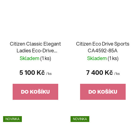
Citizen Classic Elegant
Citizen Eco Drive Sports
Ladies Eco-Drive
CA4592-85A
FE1243-83A
Skladem
(1 ks)
Skladem
(1 ks)
5 100 Kč
7 400 Kč
/ ks
/ ks
DO KOŠÍKU
DO KOŠÍKU
NOVINKA
NOVINKA