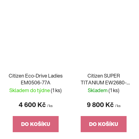
Citizen Eco-Drive Ladies
Citizen SUPER
EM0506-77A
TITANIUM EW2680-
84N
Skladem do týdne
(1 ks)
Skladem
(1 ks)
4 600 Kč
9 800 Kč
/ ks
/ ks
DO KOŠÍKU
DO KOŠÍKU