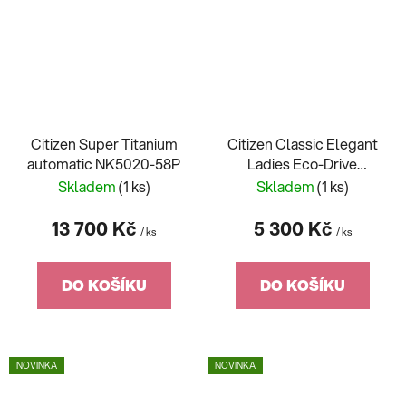
Citizen Super Titanium
Citizen Classic Elegant
automatic NK5020-58P
Ladies Eco-Drive
FE1242-78D
Skladem
(1 ks)
Skladem
(1 ks)
13 700 Kč
5 300 Kč
/ ks
/ ks
DO KOŠÍKU
DO KOŠÍKU
NOVINKA
NOVINKA