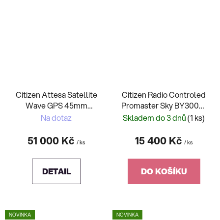
Citizen Attesa Satellite
Citizen Radio Controled
Wave GPS 45mm
Promaster Sky BY3006-
10ATM CC4074-61W
53H
Na dotaz
Skladem do 3 dnů
(1 ks)
51 000 Kč
15 400 Kč
/ ks
/ ks
DETAIL
DO KOŠÍKU
NOVINKA
NOVINKA