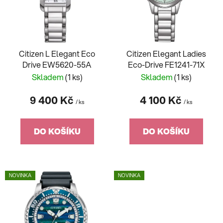
p
o
r
d
o
u
d
k
Citizen L Elegant Eco
Citizen Elegant Ladies
u
t
Drive EW5620-55A
Eco-Drive FE1241-71X
k
ů
Skladem
(1 ks)
Skladem
(1 ks)
t
ů
9 400 Kč
4 100 Kč
/ ks
/ ks
DO KOŠÍKU
DO KOŠÍKU
NOVINKA
NOVINKA