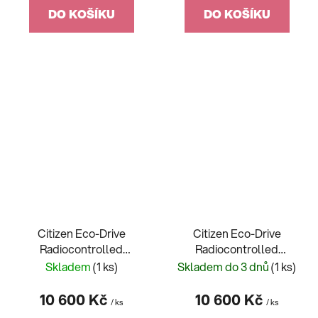
DO KOŠÍKU
DO KOŠÍKU
Citizen Eco-Drive
Citizen Eco-Drive
Radiocontrolled
Radiocontrolled
CB0010-88E
CB0010-88L
Skladem
(1 ks)
Skladem do 3 dnů
(1 ks)
10 600 Kč
10 600 Kč
/ ks
/ ks