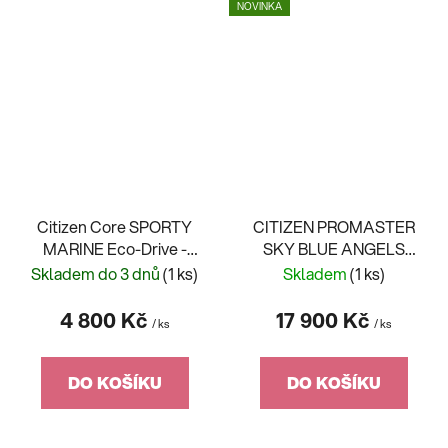
NOVINKA
Citizen Core SPORTY
CITIZEN PROMASTER
MARINE Eco-Drive -
SKY BLUE ANGELS
AW1816-89E
JY8078-52L
Skladem do 3 dnů
(1 ks)
Skladem
(1 ks)
4 800 Kč
17 900 Kč
/ ks
/ ks
DO KOŠÍKU
DO KOŠÍKU