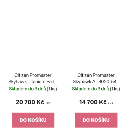
Citizen Promaster
Citizen Promaster
Skyhawk Titanium Radio
Skyhawk AT8020-54L
Controlled JY8100-80L
Blue Angels
Skladem do 3 dnů
(1 ks)
Skladem do 3 dnů
(1 ks)
20 700 Kč
14 700 Kč
/ ks
/ ks
DO KOŠÍKU
DO KOŠÍKU