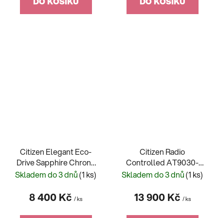
DO KOŠÍKU
DO KOŠÍKU
Citizen Elegant Eco-
Citizen Radio
Drive Sapphire Chrono
Controlled AT9030-
AT2141-52L
55L
Skladem do 3 dnů
(1 ks)
Skladem do 3 dnů
(1 ks)
8 400 Kč
13 900 Kč
/ ks
/ ks