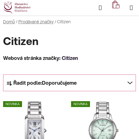
Přejít
Hledat
NÁKUP
na
KOŠÍK
obsah
Domů
/
Prodávané značky
/
Citizen
Citizen
Webová stránka značky:
Citizen
Ř
Řadit podle:
Doporučujeme
a
z
V
e
NOVINKA
NOVINKA
ý
n
p
í
i
p
s
r