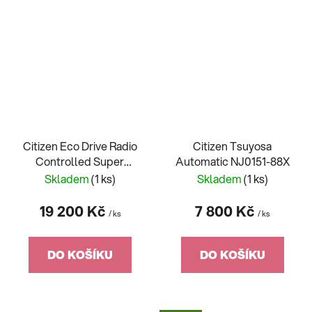
Citizen Eco Drive Radio
Citizen Tsuyosa
Controlled Super
Automatic NJ0151-88X
Titanium AT8238-84M
Skladem
(1 ks)
Skladem
(1 ks)
19 200 Kč
7 800 Kč
/ ks
/ ks
DO KOŠÍKU
DO KOŠÍKU