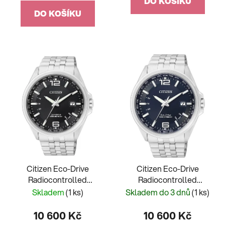
DO KOŠÍKU
DO KOŠÍKU
Citizen Eco-Drive
Citizen Eco-Drive
Radiocontrolled
Radiocontrolled
CB0010-88E
CB0010-88L
Skladem
(1 ks)
Skladem do 3 dnů
(1 ks)
10 600 Kč
10 600 Kč