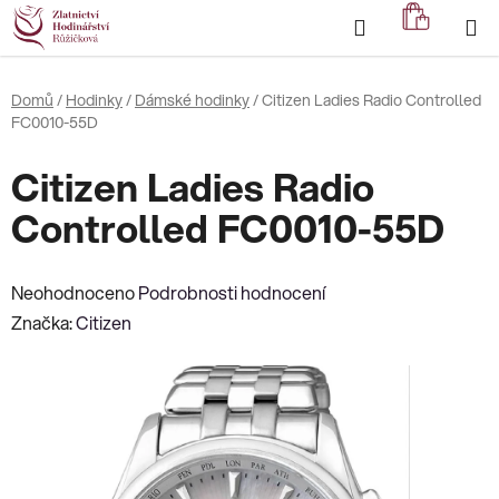
Přejít
Hledat
NÁKUP
na
KOŠÍK
obsah
Domů
/
Hodinky
/
Dámské hodinky
/
Citizen Ladies Radio Controlled
FC0010-55D
Citizen Ladies Radio
Controlled FC0010-55D
Průměrné
Neohodnoceno
Podrobnosti hodnocení
hodnocení
Značka:
Citizen
produktu
je
0,0
z
5