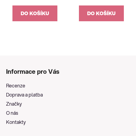
DO KOŠÍKU
DO KOŠÍKU
Z
á
Informace pro Vás
p
a
Recenze
t
Doprava a platba
í
Značky
O nás
Kontakty