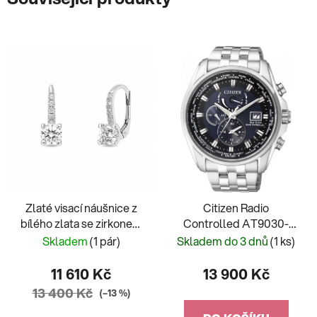
Zlaté visací náušnice z
Citizen Radio
bílého zlata se zirkonem
Controlled AT9030-
Ness
55L
Skladem
(1 pár)
Skladem do 3 dnů
(1 ks)
11 610 Kč
13 900 Kč
13 400 Kč
(–13 %)