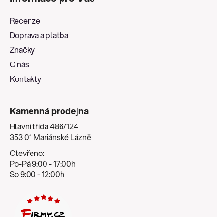
p
a
Recenze
t
Doprava a platba
í
Značky
O nás
Kontakty
Kamenná prodejna
Hlavní třída 486/124
353 01 Mariánské Lázně
Otevřeno:
Po-Pá 9:00 - 17:00h
So 9:00 - 12:00h