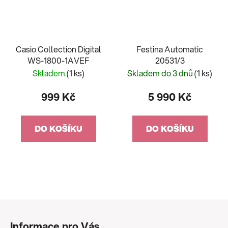
Casio Collection Digital
Festina Automatic
WS-1800-1AVEF
20531/3
Skladem
(1 ks)
Skladem do 3 dnů
(1 ks)
999 Kč
5 990 Kč
DO KOŠÍKU
DO KOŠÍKU
Z
á
Informace pro Vás