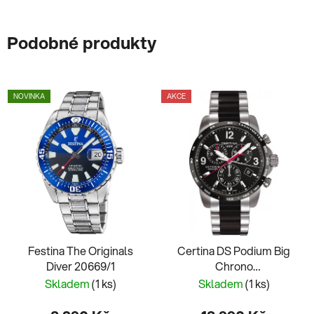
Podobné produkty
NOVINKA
AKCE
Festina The Originals
Certina DS Podium Big
Diver 20669/1
Chrono
C001.617.22.057.00
Skladem
(1 ks)
Skladem
(1 ks)