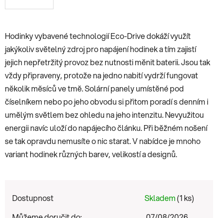
Hodinky vybavené technologií Eco-Drive dokáží využít
jakýkoliv světelný zdroj pro napájení hodinek a tím zajistí
jejich nepřetržitý provoz bez nutnosti měnit baterii. Jsou tak
vždy připraveny, protože na jedno nabití vydrží fungovat
několik měsíců ve tmě. Solární panely umístěné pod
číselníkem nebo po jeho obvodu si přitom poradí s denním i
umělým světlem bez ohledu na jeho intenzitu. Nevyužitou
energii navíc uloží do napájecího článku. Při běžném nošení
se tak opravdu nemusíte o nic starat. V nabídce je mnoho
variant hodinek různých barev, velikostí a designů.
Dostupnost
Skladem
(1 ks)
Můžeme doručit do:
07/08/2026