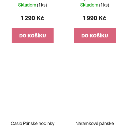
DYKKER Blue LWM0191
Skladem
(1 ks)
Skladem
(1 ks)
1 290 Kč
1 990 Kč
DO KOŠÍKU
DO KOŠÍKU
Casio Pánské hodinky
Náramkové pánské