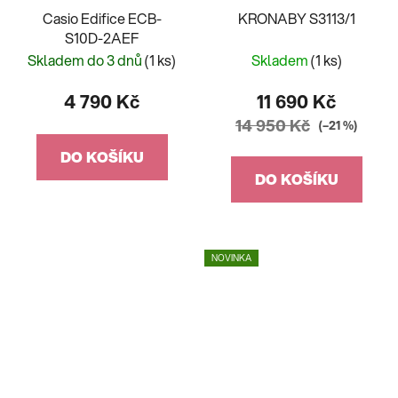
Casio Edifice ECB-
KRONABY S3113/1
S10D-2AEF
Skladem do 3 dnů
(1 ks)
Skladem
(1 ks)
4 790 Kč
11 690 Kč
14 950 Kč
(–21 %)
DO KOŠÍKU
DO KOŠÍKU
NOVINKA