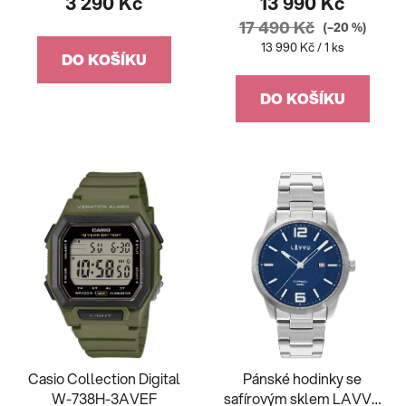
3 290 Kč
13 990 Kč
17 490 Kč
(–20 %)
Měrná
13 990 Kč / 1 ks
DO KOŠÍKU
cena:
DO KOŠÍKU
Casio Collection Digital
Pánské hodinky se
W-738H-3AVEF
safírovým sklem LAVVU