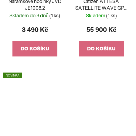
Náramkové hodinky JVD
Citizen ATTESA
JE1008.2
SATELLITE WAVE GPS
CC4076-65A
Skladem do 3 dnů
(1 ks)
Skladem
(1 ks)
3 490 Kč
55 900 Kč
DO KOŠÍKU
DO KOŠÍKU
NOVINKA