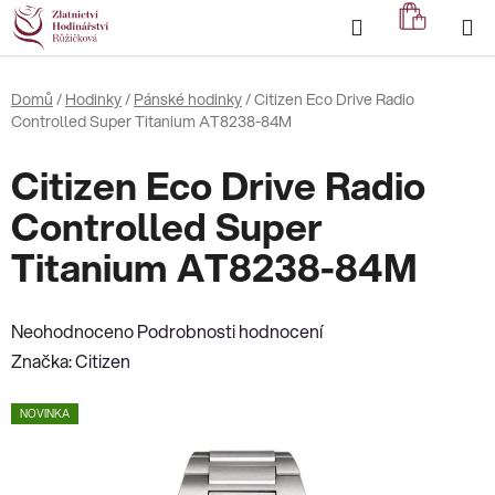
Přejít
Hledat
NÁKUP
na
KOŠÍK
obsah
Domů
/
Hodinky
/
Pánské hodinky
/
Citizen Eco Drive Radio
Controlled Super Titanium AT8238-84M
Citizen Eco Drive Radio
Controlled Super
Titanium AT8238-84M
Průměrné
Neohodnoceno
Podrobnosti hodnocení
hodnocení
Značka:
Citizen
produktu
NOVINKA
je
0,0
z