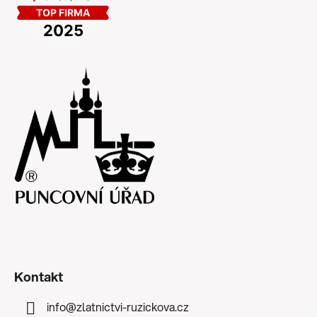
Kontakt
info
@
zlatnictvi-ruzickova.cz