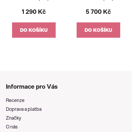
1 290 Kč
5 700 Kč
DO KOŠÍKU
DO KOŠÍKU
Z
á
Informace pro Vás
p
a
Recenze
t
Doprava a platba
í
Značky
O nás