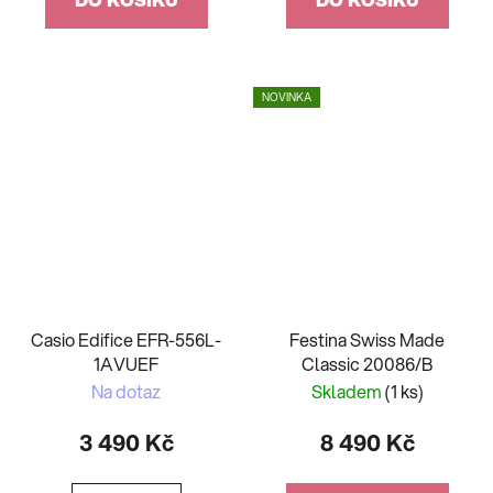
NOVINKA
Casio Edifice EFR-556L-
Festina Swiss Made
1AVUEF
Classic 20086/B
Na dotaz
Skladem
(1 ks)
3 490 Kč
8 490 Kč