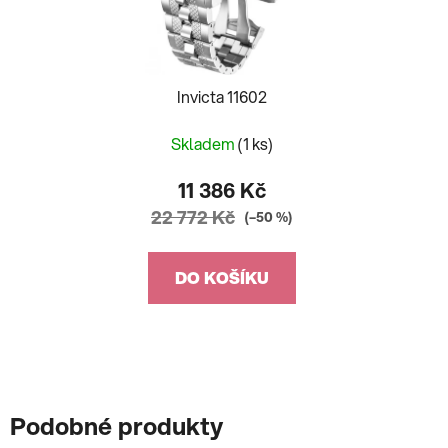
Invicta 11602
Skladem
(1 ks)
11 386 Kč
22 772 Kč
(–50 %)
DO KOŠÍKU
Podobné produkty