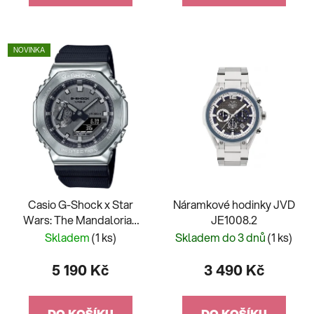
NOVINKA
Casio G-Shock x Star
Náramkové hodinky JVD
Wars: The Mandalorian
JE1008.2
and Grogu GM-2100-
Skladem
(1 ks)
Skladem do 3 dnů
(1 ks)
1AER-MAN
5 190 Kč
3 490 Kč
DO KOŠÍKU
DO KOŠÍKU