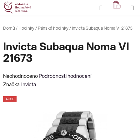
Přejít
Hledat
NÁKUP
na
KOŠÍK
obsah
Domů
/
Hodinky
/
Pánské hodinky
/
Invicta Subaqua Noma VI 21673
Invicta Subaqua Noma VI
21673
Průměrné
Neohodnoceno
Podrobnosti hodnocení
hodnocení
Značka:
Invicta
produktu
AKCE
je
0,0
z
5
hvězdiček.