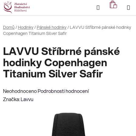
Přejít
Hledat
NÁKUP
na
KOŠÍK
obsah
Domů
/
Hodinky
/
Pánské hodinky
/
LAVVU Stříbrné pánské hodinky
Copenhagen Titanium Silver Safir
LAVVU Stříbrné pánské
hodinky Copenhagen
Titanium Silver Safir
Průměrné
Neohodnoceno
Podrobnosti hodnocení
hodnocení
Značka:
Lavvu
produktu
je
0,0
z