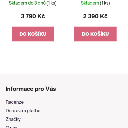
Skladem do 3 dnů
(1 ks)
Skladem
(1 ks)
3 790 Kč
2 390 Kč
DO KOŠÍKU
DO KOŠÍKU
Z
á
Informace pro Vás
p
a
Recenze
t
Doprava a platba
í
Značky
O nás