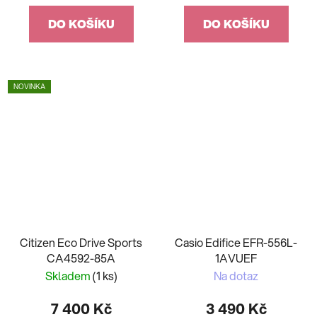
DO KOŠÍKU
DO KOŠÍKU
NOVINKA
Citizen Eco Drive Sports
Casio Edifice EFR-556L-
CA4592-85A
1AVUEF
Skladem
(1 ks)
Na dotaz
7 400 Kč
3 490 Kč