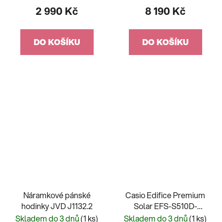
2 990 Kč
8 190 Kč
DO KOŠÍKU
DO KOŠÍKU
Náramkové pánské
Casio Edifice Premium
hodinky JVD J1132.2
Solar EFS-S510D-
2AVUEF
Skladem do 3 dnů
(1 ks)
Skladem do 3 dnů
(1 ks)