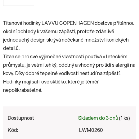
Titanové hodinky LAVVU COPENHAGEN doslova přitáhnou
okolní pohledy k vašemu zápěstí, protože zdánlivě
jednoduchý design skrývá nečekané množství ikonických
detailů.
Titan se pro své výjimečné vlastnosti používá v leteckém
průmyslu, je velmi lehký, odolný a vhodný pro lidi s alergií na
kovy. Díky dobré tepelné vodivosti nestudí na zápěstí.
Hodinky mají safírové sklíčko, které je téměř
nepoškrabatelné.
Dostupnost
Skladem do 3 dnů
(1 ks)
Kód:
LWM0260