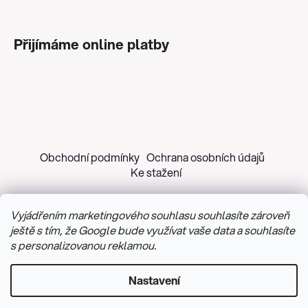
Přijímáme online platby
Obchodní podmínky
Ochrana osobních údajů
Ke stažení
Vyjádřením marketingového souhlasu souhlasíte zároveň
ještě s tím, že Google bude využívat vaše data a souhlasíte
s personalizovanou reklamou.
Copyright 2026
Z&H Růžičková
. Všechna práva
vyhrazena.
Upravit nastavení cookies
Nastavení
Vytvořil Shoptet
&
PekneWeby