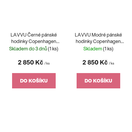
LAVVU Černé pánské
LAVVU Modré pánské
hodinky Copenhagen
hodinky Copenhagen
Titanium Black Safir
Titanium Blue Safir
Skladem do 3 dnů
(1 ks)
Skladem
(1 ks)
2 850 Kč
2 850 Kč
/ ks
/ ks
DO KOŠÍKU
DO KOŠÍKU