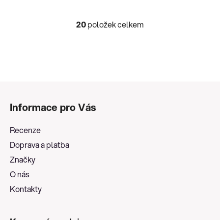
20
položek celkem
O
v
l
á
d
a
Z
c
á
í
Informace pro Vás
p
p
a
r
Recenze
v
t
Doprava a platba
k
í
y
Značky
v
O nás
ý
Kontakty
p
i
s