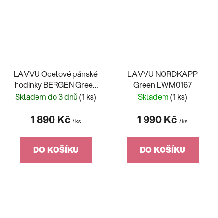
LAVVU Ocelové pánské
LAVVU NORDKAPP
hodinky BERGEN Green
Green LWM0167
se svítícími čísly
Skladem do 3 dnů
(1 ks)
Skladem
(1 ks)
1 890 Kč
1 990 Kč
/ ks
/ ks
DO KOŠÍKU
DO KOŠÍKU