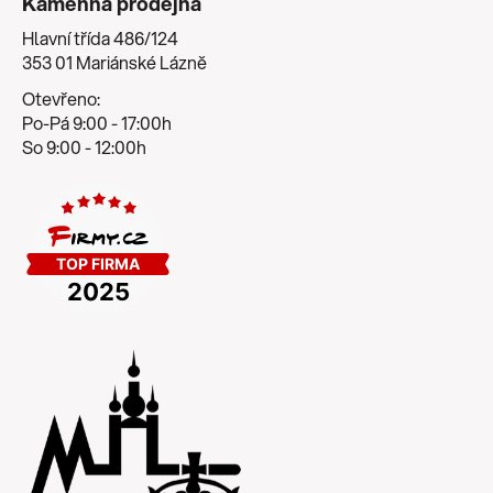
Kamenná prodejna
u
Hlavní třída 486/124
353 01 Mariánské Lázně
Otevřeno:
Po-Pá 9:00 - 17:00h
So 9:00 - 12:00h