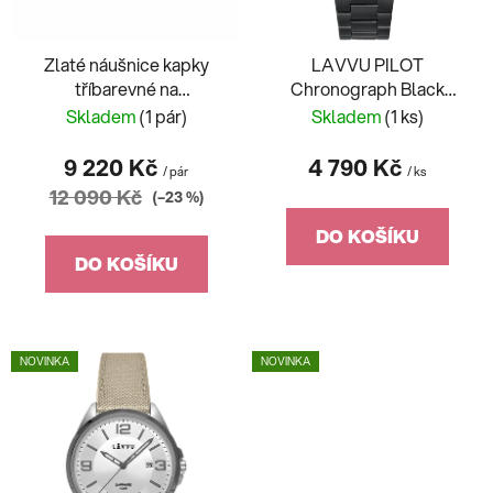
o
u
d
k
Zlaté náušnice kapky
LAVVU PILOT
u
t
tříbarevné na
Chronograph Black
k
ů
franfouzský patent
100M Sapphire
Skladem
(1 pár)
Skladem
(1 ks)
t
LWM0292
ů
9 220 Kč
4 790 Kč
/ pár
/ ks
12 090 Kč
(–23 %)
DO KOŠÍKU
DO KOŠÍKU
NOVINKA
NOVINKA