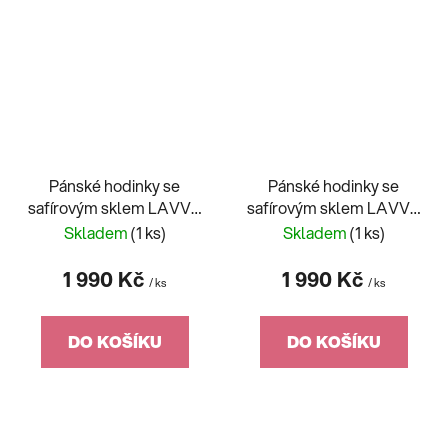
Pánské hodinky se
Pánské hodinky se
safírovým sklem LAVVU
safírovým sklem LAVVU
DYKKER Blue LWM0191
DYKKER Silver
Skladem
(1 ks)
Skladem
(1 ks)
LWM0190
1 990 Kč
1 990 Kč
/ ks
/ ks
DO KOŠÍKU
DO KOŠÍKU