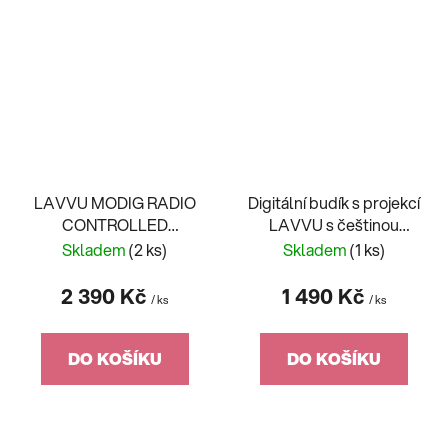
LAVVU MODIG RADIO
Digitální budík s projekcí
CONTROLLED
LAVVU s češtinou
LCX0010
LAR0030
Skladem
(2 ks)
Skladem
(1 ks)
2 390 Kč
1 490 Kč
/ ks
/ ks
DO KOŠÍKU
DO KOŠÍKU