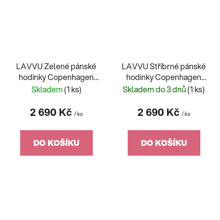
LAVVU Zelené pánské
LAVVU Stříbrné pánské
hodinky Copenhagen
hodinky Copenhagen
Titanium Green Safir
Titanium Silver Safir
Skladem
(1 ks)
Skladem do 3 dnů
(1 ks)
2 690 Kč
2 690 Kč
/ ks
/ ks
DO KOŠÍKU
DO KOŠÍKU