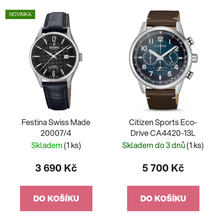
NOVINKA
Festina Swiss Made
Citizen Sports Eco-
20007/4
Drive CA4420-13L
Skladem
(1 ks)
Skladem do 3 dnů
(1 ks)
3 690 Kč
5 700 Kč
DO KOŠÍKU
DO KOŠÍKU