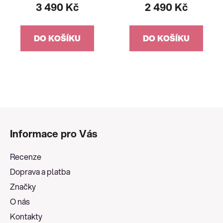
3 490 Kč
2 490 Kč
DO KOŠÍKU
DO KOŠÍKU
Z
á
Informace pro Vás
p
a
Recenze
t
Doprava a platba
í
Značky
O nás
Kontakty