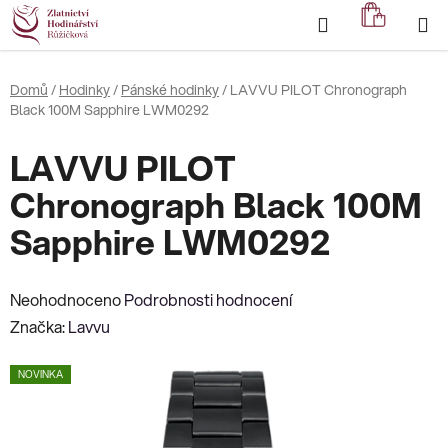
Přejít
Hledat
NÁKUP
na
KOŠÍK
obsah
Domů
/
Hodinky
/
Pánské hodinky
/
LAVVU PILOT Chronograph
Black 100M Sapphire LWM0292
LAVVU PILOT
Chronograph Black 100M
Sapphire LWM0292
Průměrné
Neohodnoceno
Podrobnosti hodnocení
hodnocení
Značka:
Lavvu
produktu
NOVINKA
je
0,0
z