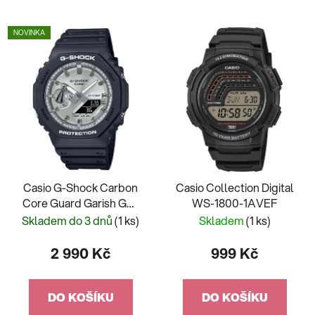
NOVINKA
Casio G-Shock Carbon
Casio Collection Digital
Core Guard Garish GA-
WS-1800-1AVEF
2100SB-1AER
Skladem do 3 dnů
(1 ks)
Skladem
(1 ks)
2 990 Kč
999 Kč
DO KOŠÍKU
DO KOŠÍKU