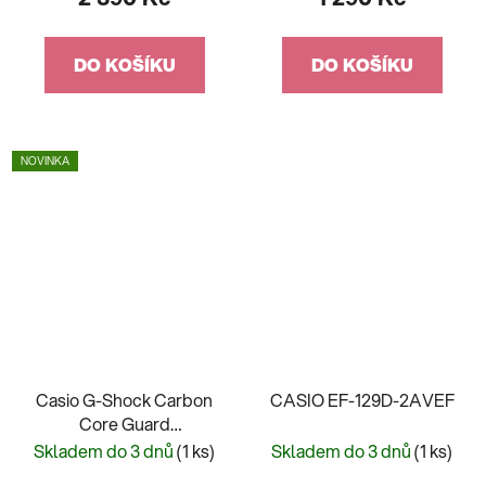
DO KOŠÍKU
DO KOŠÍKU
NOVINKA
Casio G-Shock Carbon
CASIO EF-129D-2AVEF
Core Guard
Camouflage Series GA-
Skladem do 3 dnů
(1 ks)
Skladem do 3 dnů
(1 ks)
2100CM-5AER