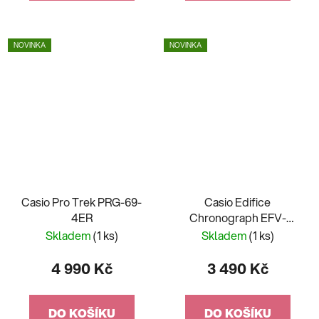
NOVINKA
NOVINKA
Casio Pro Trek PRG-69-
Casio Edifice
4ER
Chronograph EFV-
540DC-1CVUEF
Skladem
(1 ks)
Skladem
(1 ks)
4 990 Kč
3 490 Kč
DO KOŠÍKU
DO KOŠÍKU