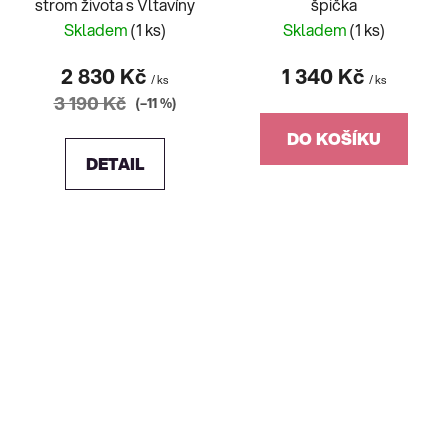
strom života s Vltavíny
špička
Skladem
(1 ks)
Skladem
(1 ks)
2 830 Kč
1 340 Kč
/ ks
/ ks
3 190 Kč
(–11 %)
DO KOŠÍKU
DETAIL