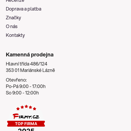
t
Doprava a platba
í
Značky
O nás
Kontakty
Kamenná prodejna
Hlavní třída 486/124
353 01 Mariánské Lázně
Otevřeno:
Po-Pá 9:00 - 17:00h
So 9:00 - 12:00h