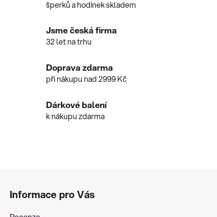
šperků a hodinek skladem
d
a
c
Jsme česká firma
í
32 let na trhu
p
r
Doprava zdarma
v
při nákupu nad 2999 Kč
k
y
v
Dárkové balení
ý
k nákupu zdarma
p
i
s
u
Z
á
Informace pro Vás
p
a
Recenze