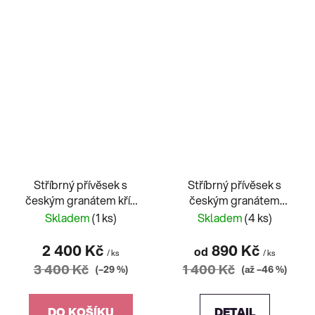
Stříbrný přívěsek s
Stříbrný přívěsek s
českým granátem kříž
českým granátem
prázdný
tlapka 2 velikosti
Skladem
(1 ks)
Skladem
(4 ks)
2 400 Kč
890 Kč
od
/ ks
/ ks
3 400 Kč
1 400 Kč
(–29 %)
(až –46 %)
DO KOŠÍKU
DETAIL