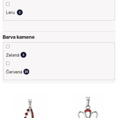
Leru
2
Barva kamene
Zelená
2
Červená
20
V
ý
p
i