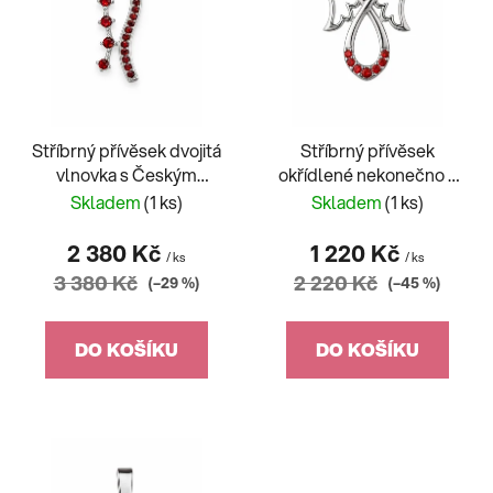
s
p
r
o
d
Stříbrný přívěsek dvojitá
Stříbrný přívěsek
u
vlnovka s Českým
okřídlené nekonečno s
k
Granátem
Českým Granátem
Skladem
(1 ks)
Skladem
(1 ks)
t
ů
2 380 Kč
1 220 Kč
/ ks
/ ks
3 380 Kč
2 220 Kč
(–29 %)
(–45 %)
DO KOŠÍKU
DO KOŠÍKU