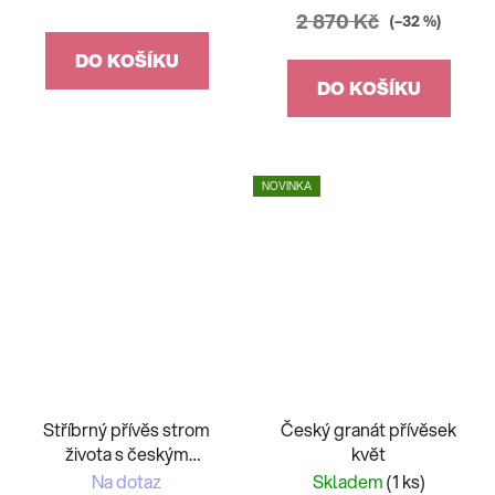
2 870 Kč
(–32 %)
DO KOŠÍKU
DO KOŠÍKU
NOVINKA
Stříbrný přívěs strom
Český granát přívěsek
života s českým
květ
granátem
Na dotaz
Skladem
(1 ks)