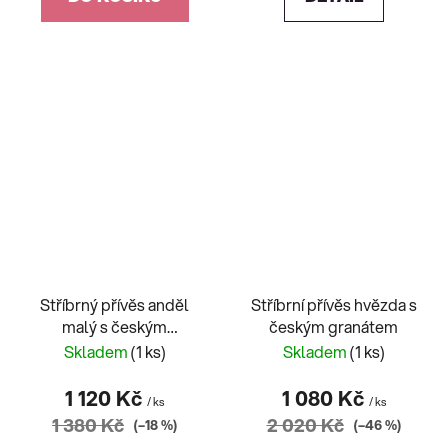
Stříbrný přívěs anděl
Stříbrní přívěs hvězda s
malý s českým
českým granátem
granátem
Skladem
(1 ks)
Skladem
(1 ks)
1 120 Kč
1 080 Kč
/ ks
/ ks
1 380 Kč
2 020 Kč
(–18 %)
(–46 %)