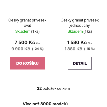
Český granát přívěsek
Český granát přívěsek
ovál
jednoduchý
Skladem
(1 ks)
Skladem
(1 ks)
7 500 Kč
1 580 Kč
/ ks
/ ks
9 900 Kč
1 880 Kč
(–24 %)
(–15 %)
DO KOŠÍKU
DETAIL
22
položek celkem
O
v
l
Více než 3000 modelů
á