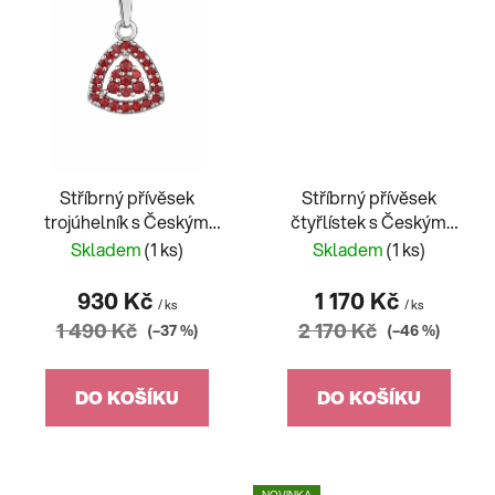
Stříbrný přívěsek
Stříbrný přívěsek
trojúhelník s Českým
čtyřlístek s Českým
Granátem
Granátem
Skladem
(1 ks)
Skladem
(1 ks)
930 Kč
1 170 Kč
/ ks
/ ks
1 490 Kč
2 170 Kč
(–37 %)
(–46 %)
DO KOŠÍKU
DO KOŠÍKU
NOVINKA