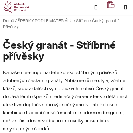
Přejít
Hledat
NÁKUP
na
KOŠÍK
obsah
Domů
/
ŠPERKY PODLE MATERIÁLU
/
Stříbro
/
Český granát
/
Přívěsky
Český granát - Stříbrné
přívěsky
Na našem e-shopu najdete kolekci stříbrných přívěsků
zdobených českými granáty. Nabízíme různé styly, včetně
křížků, srdcí a dalších symbolických motivů. Český granát
dodává těmto šperkům jedinečný červený lesk a dělá z nich
atraktivní doplněk nebo výjimečný dárek. Tato kolekce
kombinuje tradiční české řemeslo s moderním designem,
což z ní činí ideální volbu pro milovníky unikátních a
smysluplných šperků.