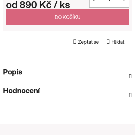
od
890 Kč
/ ks
Měrná cena:
DO KOŠÍKU
Zeptat se
Hlídat
Popis
Hodnocení
Z