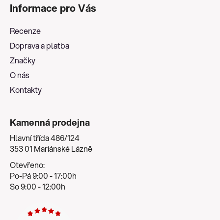
á
Informace pro Vás
p
a
Recenze
t
Doprava a platba
í
Značky
O nás
Kontakty
Kamenná prodejna
Hlavní třída 486/124
353 01 Mariánské Lázně
Otevřeno:
Po-Pá 9:00 - 17:00h
So 9:00 - 12:00h