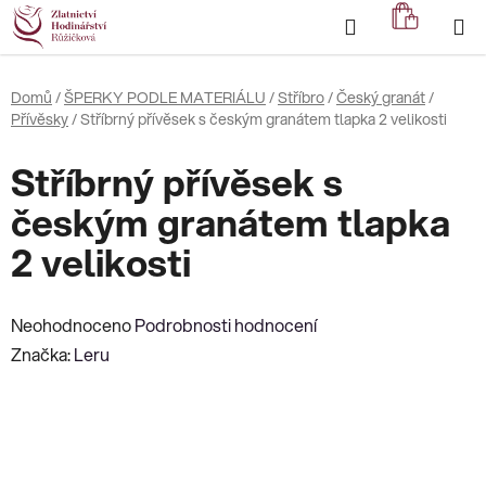
Přejít
Hledat
NÁKUP
na
KOŠÍK
obsah
Domů
/
ŠPERKY PODLE MATERIÁLU
/
Stříbro
/
Český granát
/
Přívěsky
/
Stříbrný přívěsek s českým granátem tlapka 2 velikosti
Stříbrný přívěsek s
českým granátem tlapka
2 velikosti
Průměrné
Neohodnoceno
Podrobnosti hodnocení
hodnocení
Značka:
Leru
produktu
je
0,0
z