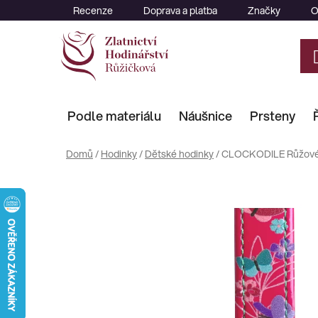
Přejít
Recenze
Doprava a platba
Značky
O
na
obsah
Podle materiálu
Náušnice
Prsteny
Domů
/
Hodinky
/
Dětské hodinky
/
CLOCKODILE Růžové 