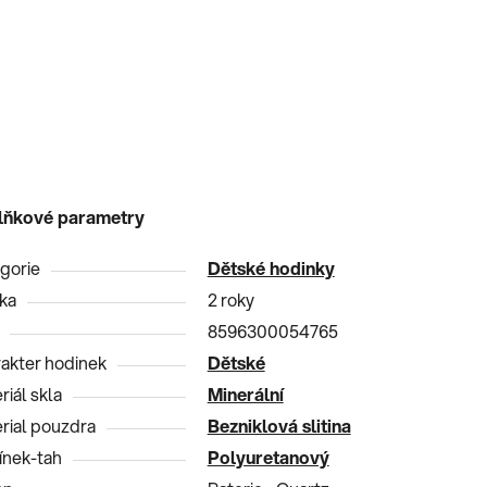
lňkové parametry
gorie
Dětské hodinky
ka
2 roky
8596300054765
akter hodinek
Dětské
riál skla
Minerální
rial pouzdra
Bezniklová slitina
nek-tah
Polyuretanový