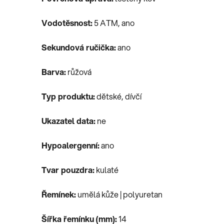
Vodotěsnost:
5 ATM, ano
Sekundová ručička:
ano
Barva:
růžová
Typ produktu:
dětské, dívčí
Ukazatel data:
ne
Hypoalergenní:
ano
Tvar pouzdra:
kulaté
Řemínek:
umělá kůže | polyuretan
Šířka řemínku (mm):
14