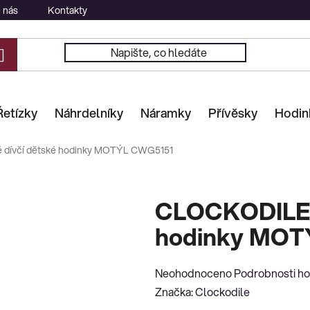
 nás
Kontakty
Řetízky
Náhrdelníky
Náramky
Přívěsky
Hodin
dívčí dětské hodinky MOTÝL CWG5151
CLOCKODILE R
hodinky MOT
Průměrné
Neohodnoceno
Podrobnosti h
hodnocení
Značka:
Clockodile
produktu