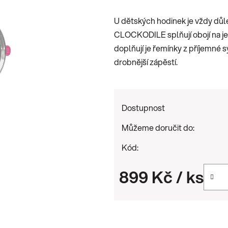
je
U dětských hodinek je vždy důl
0,0
CLOCKODILE splňují obojí na je
z
doplňují je řemínky z příjemné s
5
drobnější zápěstí.
hvězdiček.
Dostupnost
Můžeme doručit do:
Kód:
899 Kč
/ ks
Měrná cena: