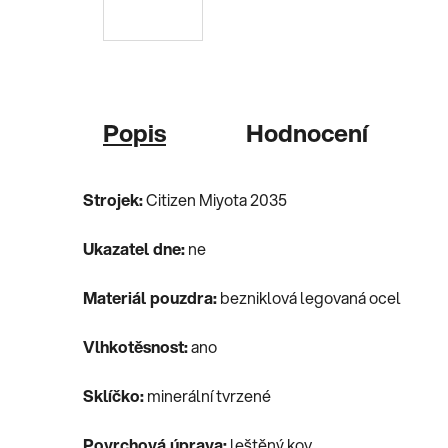
Popis
Hodnocení
Strojek:
Citizen Miyota 2035
Ukazatel dne:
ne
Materiál pouzdra:
bezniklová legovaná ocel
Vlhkotěsnost:
ano
Sklíčko:
minerální tvrzené
Povrchová úprava:
leštěný kov