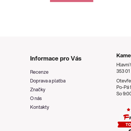
Z
á
Kame
Informace pro Vás
p
Hlavní 
a
353 01
Recenze
t
Doprava a platba
Otevře
í
Po-Pá 9
Značky
So 9:00
O nás
Kontakty