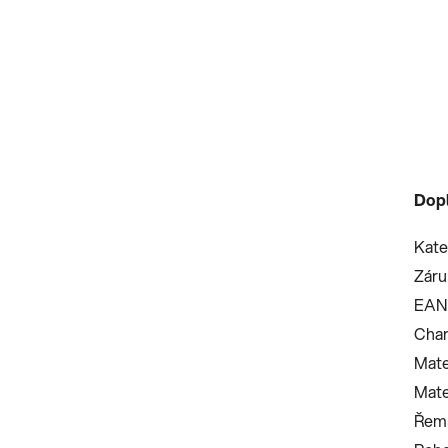
Dop
Kate
Záru
EAN
Char
Mate
Mate
Řemí