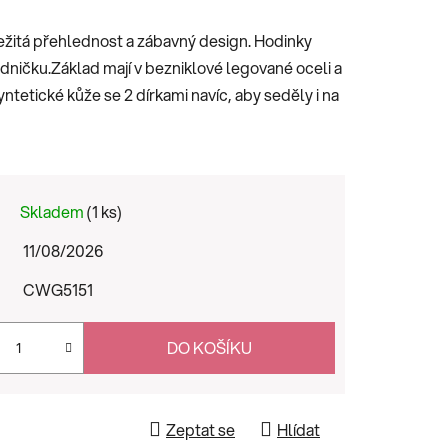
ežitá přehlednost a zábavný design. Hodinky
dničku.Základ mají v bezniklové legované oceli a
yntetické kůže se 2 dírkami navíc, aby seděly i na
Skladem
(1 ks)
11/08/2026
CWG5151
DO KOŠÍKU
Zeptat se
Hlídat