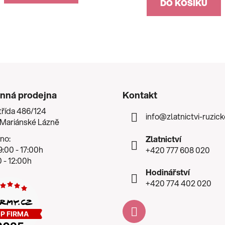
DO KOŠÍKU
nná prodejna
Kontakt
třída 486/124
info
@
zlatnictvi-ruzic
 Mariánské Lázně
no:
Zlatnictví
:00 - 17:00h
+420 777 608 020
 - 12:00h
Hodinářství
+420 774 402 020