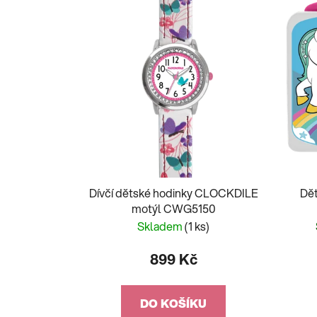
Dívčí dětské hodinky CLOCKDILE
Dět
motýl CWG5150
Skladem
(1 ks)
899 Kč
DO KOŠÍKU