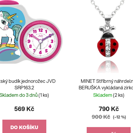
ský budík jednorožec JVD
MINET Stříbrný náhrdeln
SRP163.2
BERUŠKA vykládaná zirk
JMAD0001SN38
Skladem do 3 dnů
(1 ks)
Skladem
(2 ks)
569 Kč
790 Kč
900 Kč
(–12 %)
DO KOŠÍKU