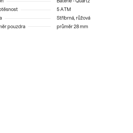
on
Baterie - Quartz
těsnost
5 ATM
a
Stříbrná, růžová
ěr pouzdra
průměr 28 mm