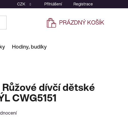
CZK
Přihlášení
Registrace
PRÁZDNÝ KOŠÍK
NÁKUPNÍ
KOŠÍK
ky
Hodiny, budíky
ůžové dívčí dětské
ÝL CWG5151
odnocení