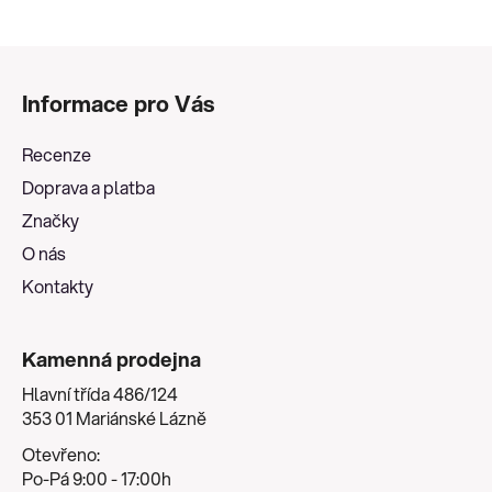
Z
á
Informace pro Vás
p
a
Recenze
t
Doprava a platba
í
Značky
O nás
Kontakty
Kamenná prodejna
Hlavní třída 486/124
353 01 Mariánské Lázně
Otevřeno:
Po-Pá 9:00 - 17:00h