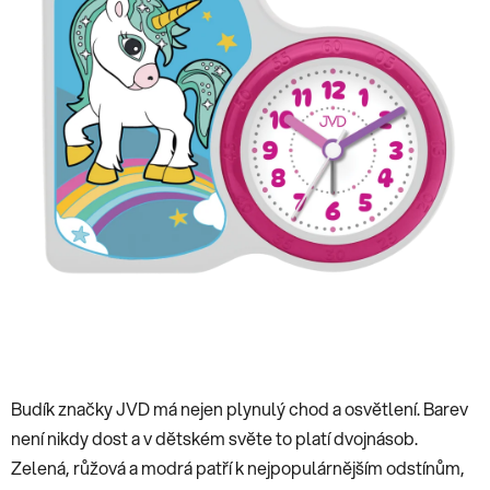
hvězdiček.
Budík značky JVD má nejen plynulý chod a osvětlení. Barev
není nikdy dost a v dětském světe to platí dvojnásob.
Zelená, růžová a modrá patří k nejpopulárnějším odstínům,