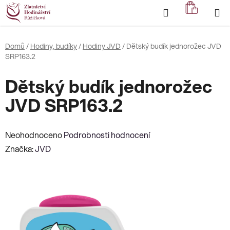
Přejít
Hledat
NÁKUP
na
KOŠÍK
obsah
Domů
/
Hodiny, budíky
/
Hodiny JVD
/
Dětský budík jednorožec JVD
SRP163.2
Dětský budík jednorožec
JVD SRP163.2
Průměrné
Neohodnoceno
Podrobnosti hodnocení
hodnocení
Značka:
JVD
produktu
je
0,0
z
5