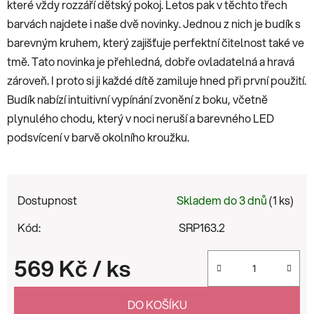
které vždy rozzáří dětský pokoj. Letos pak v těchto třech
barvách najdete i naše dvě novinky. Jednou z nich je budík s
barevným kruhem, který zajišťuje perfektní čitelnost také ve
tmě. Tato novinka je přehledná, dobře ovladatelná a hravá
zároveň. I proto si ji každé dítě zamiluje hned při první použití.
Budík nabízí intuitivní vypínání zvonění z boku, včetně
plynulého chodu, který v noci neruší a barevného LED
podsvícení v barvě okolního kroužku.
Dostupnost
Skladem do 3 dnů
(1 ks)
Kód:
SRP163.2
569 Kč
/ ks
Měrná cena:
DO KOŠÍKU