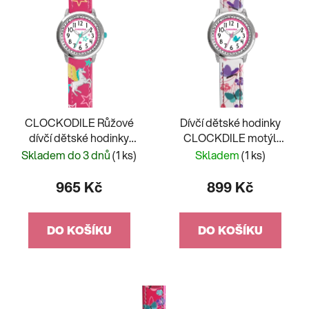
CLOCKODILE Růžové
Dívčí dětské hodinky
dívčí dětské hodinky
CLOCKDILE motýl
JEDNOROŽEC
CWG5150
Skladem do 3 dnů
(1 ks)
Skladem
(1 ks)
965 Kč
899 Kč
DO KOŠÍKU
DO KOŠÍKU