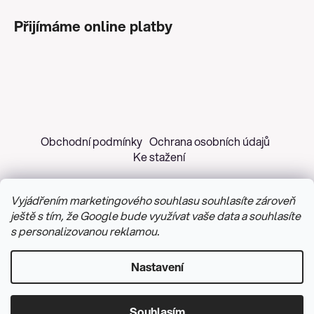
Přijímáme online platby
Obchodní podmínky
Ochrana osobních údajů
Ke stažení
Vyjádřením marketingového souhlasu souhlasíte zároveň
ještě s tím, že Google bude využívat vaše data a souhlasíte
s personalizovanou reklamou.
Copyright 2026
Z&H Růžičková
. Všechna práva
vyhrazena.
Upravit nastavení cookies
Nastavení
Vytvořil Shoptet
&
PekneWeby
Souhlasím