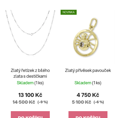
NOVINKA
Zlatý řetízek z bílého
Zlatý přívěsek pavouček
zlata s destičkami
Skladem
(1 ks)
Skladem
(1 ks)
13 100 Kč
4 750 Kč
14 500 Kč
5 100 Kč
(–9 %)
(–6 %)
DO KOŠÍKU
DO KOŠÍKU