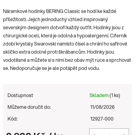
Náramkové hodinky BERING Classic se hodí ke každé
příležitosti. Jejich jednoduchý vzhled inspirovaný
severským designem dotvoří každý outfit. Hodinky jsou z
chirurgické oceli, která je odolná a hypoalergenní. Ciferník
zdobí krystaly Swarovski namísto čísel a chrání ho safírové
sklíčko extra odolné proti škrábancům. Hodinky jsou
vodotěsné a můžete si s nimi bez obav mýt ruce a sprchovat
se. Nedoporučuje se je ale potápět pod vodu.
Dostupnost
Skladem
(1 ks)
Můžeme doručit do:
11/08/2026
Kód:
12927-000