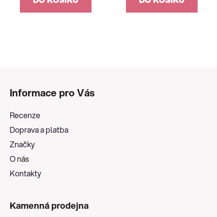
Z
á
Informace pro Vás
p
a
Recenze
t
Doprava a platba
í
Značky
O nás
Kontakty
Kamenná prodejna