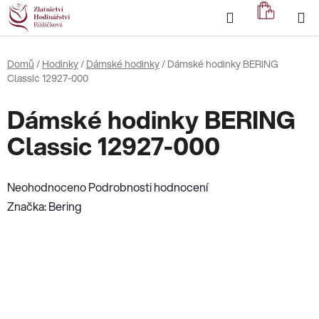
Přejít
Hledat
NÁKUP
na
KOŠÍK
obsah
Domů
/
Hodinky
/
Dámské hodinky
/
Dámské hodinky BERING
Classic 12927-000
Dámské hodinky BERING
Classic 12927-000
Průměrné
Neohodnoceno
Podrobnosti hodnocení
hodnocení
Značka:
Bering
produktu
je
0,0
z
5