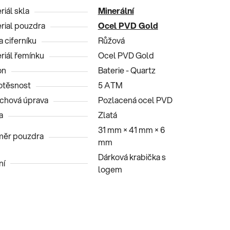
riál skla
Minerální
rial pouzdra
Ocel PVD Gold
a ciferníku
Růžová
riál řemínku
Ocel PVD Gold
on
Baterie - Quartz
těsnost
5 ATM
chová úprava
Pozlacená ocel PVD
a
Zlatá
31 mm × 41 mm × 6
ěr pouzdra
mm
Dárková krabička s
ní
logem