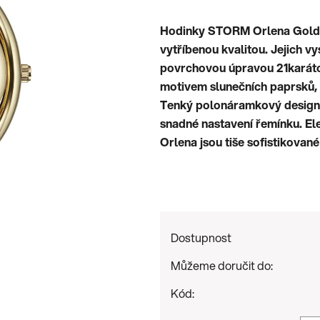
je
Hodinky STORM Orlena Gold P
0,0
vytříbenou kvalitou. Jejich v
z
povrchovou úpravou 21karáto
5
motivem slunečních paprsků, 
hvězdiček.
Tenký polonáramkový design 
snadné nastavení řemínku. Ele
Orlena jsou tiše sofistikovan
Dostupnost
Můžeme doručit do:
Kód: