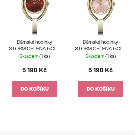
Dámské hodinky
Dámské hodinky
STORM ORLENA GOLD
STORM ORLENA GOLD
RED
PINK
Skladem
(1 ks)
Skladem
(1 ks)
5 190 Kč
5 190 Kč
DO KOŠÍKU
DO KOŠÍKU
Z