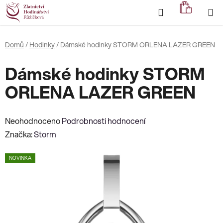
Přejít
Hledat
NÁKUP
na
KOŠÍK
obsah
Domů
/
Hodinky
/
Dámské hodinky STORM ORLENA LAZER GREEN
Dámské hodinky STORM
ORLENA LAZER GREEN
Průměrné
Neohodnoceno
Podrobnosti hodnocení
hodnocení
Značka:
Storm
produktu
NOVINKA
je
0,0
z
5
hvězdiček.