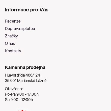
á
Informace pro Vás
p
a
Recenze
t
Doprava a platba
í
Značky
O nás
Kontakty
Kamenná prodejna
Hlavní třída 486/124
353 01 Mariánské Lázně
Otevřeno:
Po-Pá 9:00 - 17:00h
So 9:00 - 12:00h