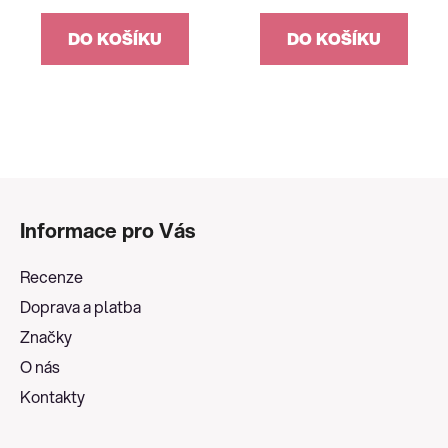
DO KOŠÍKU
DO KOŠÍKU
Z
á
Informace pro Vás
p
a
Recenze
t
Doprava a platba
í
Značky
O nás
Kontakty