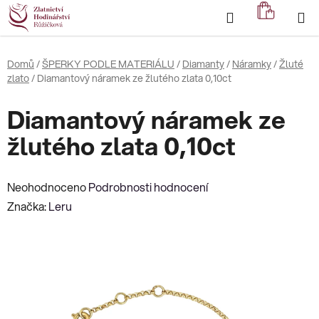
Přejít
Hledat
NÁKUP
na
KOŠÍK
obsah
Domů
/
ŠPERKY PODLE MATERIÁLU
/
Diamanty
/
Náramky
/
Žluté
zlato
/
Diamantový náramek ze žlutého zlata 0,10ct
Diamantový náramek ze
žlutého zlata 0,10ct
Průměrné
Neohodnoceno
Podrobnosti hodnocení
hodnocení
Značka:
Leru
produktu
je
0,0
z
5