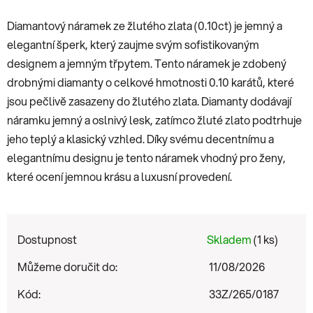
Diamantový náramek ze žlutého zlata (0.10ct) je jemný a
elegantní šperk, který zaujme svým sofistikovaným
designem a jemným třpytem. Tento náramek je zdobený
drobnými diamanty o celkové hmotnosti 0.10 karátů, které
jsou pečlivě zasazeny do žlutého zlata. Diamanty dodávají
náramku jemný a oslnivý lesk, zatímco žluté zlato podtrhuje
jeho teplý a klasický vzhled. Díky svému decentnímu a
elegantnímu designu je tento náramek vhodný pro ženy,
které ocení jemnou krásu a luxusní provedení.
Dostupnost
Skladem
(1 ks)
Můžeme doručit do:
11/08/2026
Kód:
33Z/265/0187