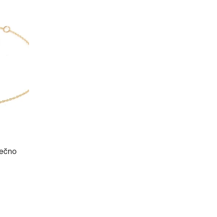
nečno