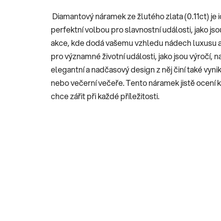
Diamantový náramek ze žlutého zlata (0.11ct) je 
perfektní volbou pro slavnostní události, jako js
akce, kde dodá vašemu vzhledu nádech luxusu a
pro významné životní události, jako jsou výročí,
elegantní a nadčasový design z něj činí také vyni
nebo večerní večeře. Tento náramek jistě ocení k
chce zářit při každé příležitosti.