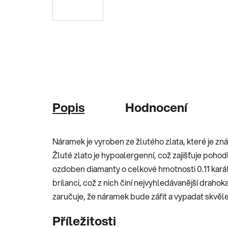
Popis
Hodnocení
Náramek je vyroben ze žlutého zlata, které je z
Žluté zlato je hypoalergenní, což zajišťuje pohod
ozdoben diamanty o celkové hmotnosti 0.11 karát
brilanci, což z nich činí nejvyhledávanější draho
zaručuje, že náramek bude zářit a vypadat skvěl
Příležitosti