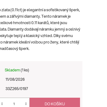
ata (0.11ct) je elegantní a sofistikovaný šperk,
em a zářivými diamanty. Tento náramek je
lkové hmotnosti 0.11 karátů, které jsou
lata. Diamanty dodávají náramku jemný a oslnivý
oskytuje teplý a klasický vzhled. Díky svému
o náramek ideální volbou pro ženy, které chtějí
a nadčasový šperk.
Skladem
(1 ks)
11/08/2026
33Z265/0197
DO KOŠÍKU