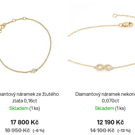
antový náramek ze žlutého
Diamantový náramek neko
zlata 0,16ct
0,070ct
Skladem
(1 ks)
Skladem
(1 ks)
17 800 Kč
12 190 Kč
18 950 Kč
14 100 Kč
(–6 %)
(–13 %)