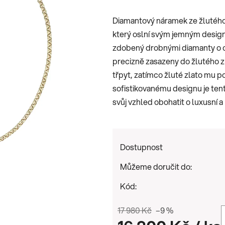
je
Diamantový náramek ze žlutého zl
0,0
který oslní svým jemným design
z
zdobený drobnými diamanty o ce
5
precizně zasazeny do žlutého z
hvězdiček.
třpyt, zatímco žluté zlato mu p
sofistikovanému designu je tent
svůj vzhled obohatit o luxusní 
Dostupnost
Můžeme doručit do:
Kód:
17 980 Kč
–9 %