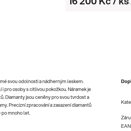
16 200 Kč
/ ks
Měrná cena:
námé svou odolností a nádherným leskem.
Dop
lí i pro osoby s citlivou pokožkou. Náramek je
ů. Diamanty jsou ceněny pro svou tvrdost a
Kate
kamy. Precizní zpracování a zasazení diamantů
e po mnoho let.
Záru
EAN