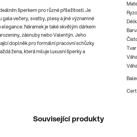
Mate
ideálním šperkem pro různé příležitosti. Je
Ryzo
ou gala večery, svatby, plesy a jiné významné
Délk
 elegance. Náramek je také skvělým dárkem
Barv
 narozeniny, zásnuby nebo Valentýn. Jeho
Čist
kající doplněk pro formální pracovní schůzky
Tvar
aždá žena, která miluje luxusní šperky a
Váha
Váha
Bale
Certi
Související produkty