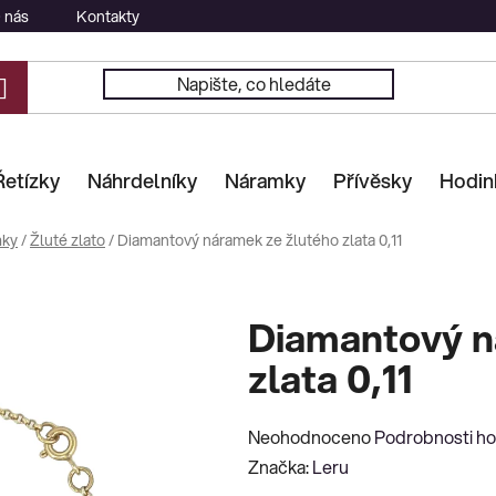
 nás
Kontakty
Řetízky
Náhrdelníky
Náramky
Přívěsky
Hodin
mky
/
Žluté zlato
/
Diamantový náramek ze žlutého zlata 0,11
Diamantový n
zlata 0,11
Průměrné
Neohodnoceno
Podrobnosti h
hodnocení
Značka:
Leru
produktu