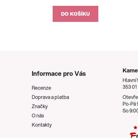
DO KOŠÍKU
Z
á
Kame
Informace pro Vás
p
Hlavní 
a
353 01
Recenze
t
Doprava a platba
Otevře
í
Po-Pá 9
Značky
So 9:00
O nás
Kontakty