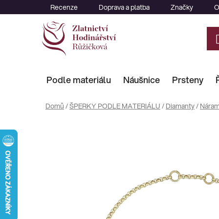
Přejít
Recenze
Doprava a platba
Značky
O
na
obsah
Podle materiálu
Náušnice
Prsteny
Domů
/
ŠPERKY PODLE MATERIÁLU
/
Diamanty
/
Nára