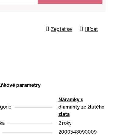
Zeptat se
Hlídat
lňkové parametry
Náramky s
gorie
diamanty ze žlutého
zlata
ka
2 roky
2000543090009