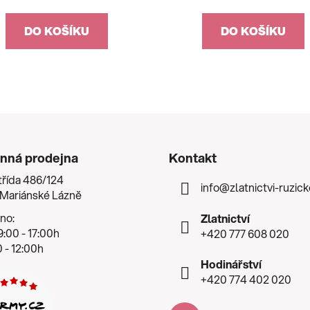
DO KOŠÍKU
DO KOŠÍKU
nná prodejna
Kontakt
třída 486/124
info
@
zlatnictvi-ruzic
 Mariánské Lázně
no:
Zlatnictví
:00 - 17:00h
+420 777 608 020
 - 12:00h
Hodinářství
+420 774 402 020