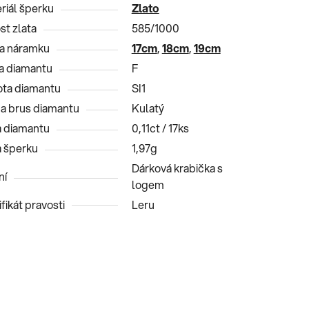
riál šperku
Zlato
st zlata
585/1000
a náramku
17cm
,
18cm
,
19cm
a diamantu
F
ota diamantu
SI1
 a brus diamantu
Kulatý
 diamantu
0,11ct / 17ks
 šperku
1,97g
Dárková krabička s
ní
logem
fikát pravosti
Leru