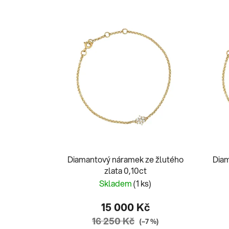
Diamantový náramek ze žlutého
Diam
zlata 0,10ct
Skladem
(1 ks)
15 000 Kč
16 250 Kč
(–7 %)