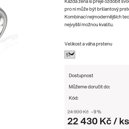
Každá žena si přeje ozdobit sv
0,0
pro ni může být briliantový prs
z
Kombinací nejmodernějších tec
5
nejvyšší možnou kvalitu.
hvězdiček.
Velikost a váha prstenu
Dostupnost
Můžeme doručit do:
Kód:
24 900 Kč
–9 %
22 430 Kč
/ ks