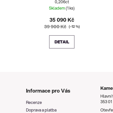
0,206ct
Skladem
(1 ks)
35 090 Kč
39 900 Kč
(–12 %)
DETAIL
Z
á
Kame
Informace pro Vás
p
Hlavní 
a
353 01
Recenze
t
Doprava a platba
Otevře