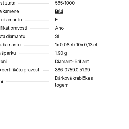
st zlata
585/1000
a kamene
Bílá
a diamantu
F
fikát pravosti
Ano
ota diamantu
SI
 diamantu
1x 0,08ct/ 10x 0,13 ct
 šperku
1,90 g
ení
Diamant- Briliant
 certifikátu pravosti
386-0759.0.51.99
Dárková krabička s
ní
logem