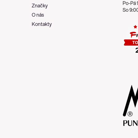
í
Po-Pá 9
Značky
So 9:00
O nás
Kontakty