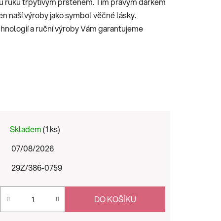
ou ruku třpytivým prstenem. Tím pravým dárkem
ten naší výroby jako symbol věčné lásky.
hnologií a ruční výroby Vám garantujeme
Skladem
(1 ks)
07/08/2026
29Z/386-0759
DO KOŠÍKU