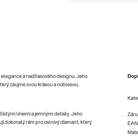
Měrná cena:
m elegance a nadčasového designu. Jeho
Dop
 který zaujme svou krásou a noblesou.
Kate
istými liniemi a jemnými detaily. Jeho
Záru
jí dokonalý rám pro oslnivý diamant, který
EAN
Mate