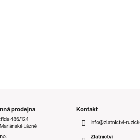
nná prodejna
Kontakt
třída 486/124
info
@
zlatnictvi-ruzic
 Mariánské Lázně
no:
Zlatnictví