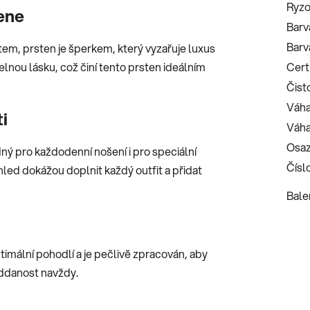
Ryzo
ene
Barv
Barv
em, prsten je šperkem, který vyzařuje luxus
lnou lásku, což činí tento prsten ideálním
Certi
Čist
Váha
ti
Váha
Osaz
ý pro každodenní nošení i pro speciální
Číslo
hled dokážou doplnit každý outfit a přidat
Bale
imální pohodlí a je pečlivě zpracován, aby
oddanost navždy.