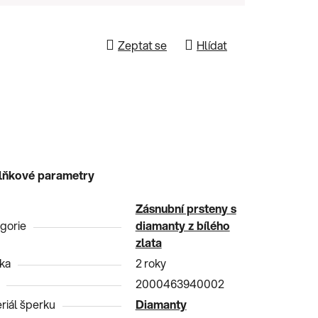
Zeptat se
Hlídat
lňkové parametry
Zásnubní prsteny s
gorie
diamanty z bílého
zlata
ka
2 roky
2000463940002
riál šperku
Diamanty