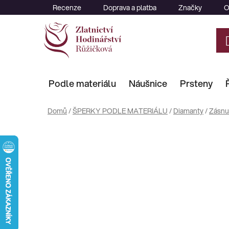
Přejít
Recenze
Doprava a platba
Značky
O
na
obsah
Podle materiálu
Náušnice
Prsteny
Domů
/
ŠPERKY PODLE MATERIÁLU
/
Diamanty
/
Zásnu