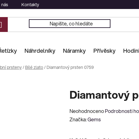
 nás
Kontakty
Řetízky
Náhrdelníky
Náramky
Přívěsky
Hodin
bní prsteny
/
Bílé zlato
/
Diamantový prsten 0759
Diamantový p
Průměrné
Neohodnoceno
Podrobnosti h
hodnocení
Značka:
Gems
produktu
je