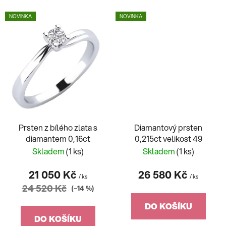
NOVINKA
NOVINKA
Prsten z bílého zlata s
Diamantový prsten
diamantem 0,16ct
0,215ct velikost 49
Skladem
(1 ks)
Skladem
(1 ks)
21 050 Kč
26 580 Kč
/ ks
/ ks
24 520 Kč
(–14 %)
DO KOŠÍKU
DO KOŠÍKU