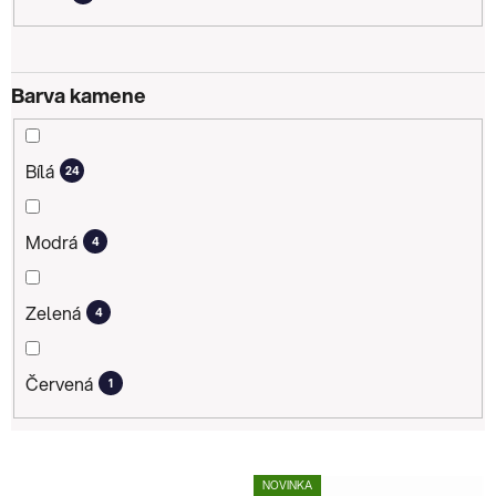
Barva kamene
Bílá
24
Modrá
4
Zelená
4
Červená
1
V
NOVINKA