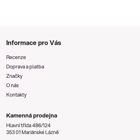
i
s
u
Z
á
Informace pro Vás
p
a
Recenze
t
Doprava a platba
í
Značky
O nás
Kontakty
Kamenná prodejna
Hlavní třída 486/124
353 01 Mariánské Lázně