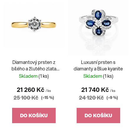
ý
p
i
s
p
r
o
d
Diamantový prsten z
Luxusní prsten s
u
bílého a žlutého zlata
diamanty a Blue kyanite
k
gravírovaný
Skladem
(1 ks)
Skladem
(1 ks)
t
ů
21 260 Kč
21 740 Kč
/ ks
/ ks
25 100 Kč
24 120 Kč
(–15 %)
(–9 %)
DO KOŠÍKU
DO KOŠÍKU