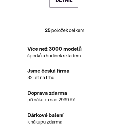
25
položek celkem
O
v
l
Více než 3000 modelů
á
šperků a hodinek skladem
d
a
c
Jsme česká firma
í
32 let na trhu
p
r
Doprava zdarma
v
při nákupu nad 2999 Kč
k
y
v
Dárkové balení
ý
k nákupu zdarma
p