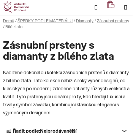
Přejít
Hledat
NÁKUP
na
KOŠÍK
obsah
Domů
/
ŠPERKY PODLE MATERIÁLU
/
Diamanty
/
Zásnubní prsteny
/
Bílé zlato
Zásnubní prsteny s
diamanty z bílého zlata
Nabízíme dokonalou kolekci zásnubních prstenů s diamanty
z bílého zlata. Tato kolekce nabízí široký výběr designů, od
klasických po moderní, zdobené brilianty různých velikostí a
kvalit. Tyto prsteny jsou ideální pro ty, kdo hledají luxusní a
trvalý symbol závazku, kombinující klasickou eleganci s
výjimečným designem.
Ř
Řadit podle:
Nejprodávanější