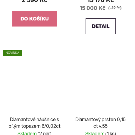
15 000 Kč
(–12 %)
DO KOŠÍKU
DETAIL
NOVINKA
Diamantové náušnice s
Diamantový prsten 0,15
bílým topazem 6/0,02ct
ct v.55
Skladem
(2 pár)
Skladem
(1 ks)