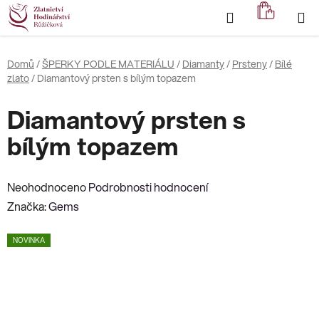
Přejít
Hledat
NÁKUP
na
KOŠÍK
obsah
Domů
/
ŠPERKY PODLE MATERIÁLU
/
Diamanty
/
Prsteny
/
Bílé
zlato
/
Diamantový prsten s bílým topazem
Diamantový prsten s
bílým topazem
Průměrné
Neohodnoceno
Podrobnosti hodnocení
hodnocení
Značka:
Gems
produktu
NOVINKA
je
0,0
z
5