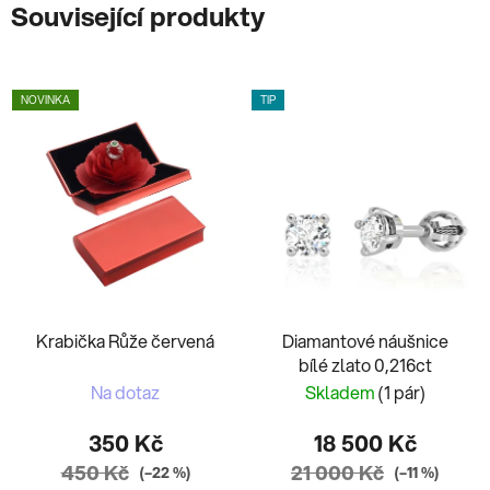
Související produkty
NOVINKA
TIP
Krabička Růže červená
Diamantové náušnice
bílé zlato 0,216ct
Na dotaz
Skladem
(1 pár)
350 Kč
18 500 Kč
450 Kč
21 000 Kč
(–22 %)
(–11 %)