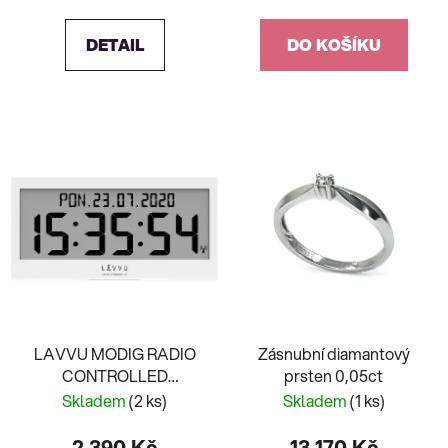
DETAIL
DO KOŠÍKU
LAVVU MODIG RADIO
Zásnubní diamantový
CONTROLLED
prsten 0,05ct
LCX0010
Skladem
(2 ks)
Skladem
(1 ks)
2 390 Kč
13 170 Kč