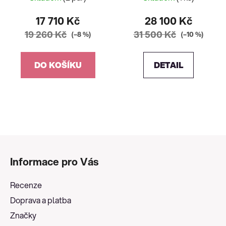
17 710 Kč
28 100 Kč
19 260 Kč
31 500 Kč
(–8 %)
(–10 %)
DO KOŠÍKU
DETAIL
Z
á
Informace pro Vás
p
a
Recenze
t
Doprava a platba
í
Značky