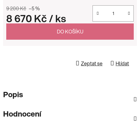
9 200 Kč
–5 %
8 670 Kč
/ ks
Měrná cena:
DO KOŠÍKU
Zeptat se
Hlídat
Popis
Hodnocení