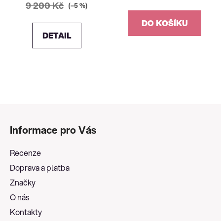
9 200 Kč
(–5 %)
DO KOŠÍKU
DETAIL
Z
á
Informace pro Vás
p
a
Recenze
t
Doprava a platba
í
Značky
O nás
Kontakty